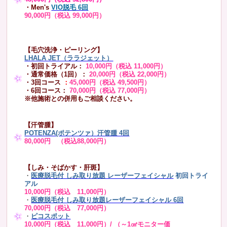
・Men's
VIO脱毛 6回
90,000円（税込 99,000円）
【毛穴洗浄・ピーリング】
LHALA JET（ララジェット）
・初回トライアル：
10,000円（税込 11,000円）
・通常価格（1回）：
20,000円（税込 22,000円）
・3回コース
：
45,000円（税込 49,500円）
・6回コース：
70,000円（税込 77,000円）
※他施術との併用もご相談ください。
【汗管腫】
POTENZA(ポテンツァ）汗管腫 4回
80,000円 （税込88,000円）
【しみ・そばかす・肝斑】
・
医療脱毛付 しみ取り放題 レーザーフェイシャル
初回トライ
アル
10,000円（税込 11,000円）
・
医療脱毛付 しみ取り放題レーザーフェイシャル 6回
70,000円（税込 77,000円）
・
ピコスポット
10,000円（税込 11,000円）/ （～1㎠モニター価