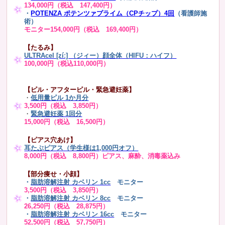
134,000円（税込 147,400円）
・
POTENZA ポテンツァプライム（CPチップ）4回
（看護師施
術）
モニター154,000円（税込 169,400円）
【たるみ】
ULTRAcel [zíː] （ジィー）顔全体（HIFU：ハイフ）
100,000円（税込110,000円）
【ピル・アフターピル・緊急避妊薬】
・
低用量ピル 1か月分
3,500円（税込 3,850円）
・
緊急避妊薬 1回分
15,000円（税込 16,500円）
【ピアス穴あけ】
耳たぶピアス（学生様は1,000円オフ）
8,000円（税込 8,800円）ピアス、麻酔、消毒薬込み
【部分痩せ・小顔】
・
脂肪溶解注射 カベリン 1cc
モニター
3,500円（税込 3,850円）
・
脂肪溶解注射 カベリン 8cc
モニター
26,250円（税込 28,875円）
・
脂肪溶解注射 カベリン 16cc
モニター
52,500円（税込 57,750円）