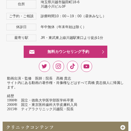
埼玉県川越市脇田町18-6
住所
川越小川ビル3F
ご予約・ご相談
診療時間10：00～19：00（昼休みなし）
休診日
年中無休（年末年始は除く）
最寄り駅
JR・東武東上線川越駅東口より徒歩1分
無料カウンセリング予約
動画出演・監修 医師：院長 髙橋 貴志
サイト内にある動画の著作権・肖像権などはすべて髙橋 貴志個人に帰属し
ます。
経歴
1998年 国立・徳島大学医学部医学科卒業
2000年 国立・東京医科歯科大学皮膚科入局
2015年 ティアラクリニック川越院・院長