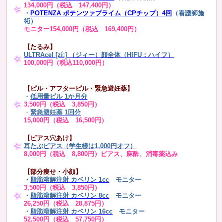
134,000円（税込 147,400円）
・
POTENZA ポテンツァプライム（CPチップ）4回
（看護師施
術）
モニター154,000円（税込 169,400円）
【たるみ】
ULTRAcel [zíː] （ジィー）顔全体（HIFU：ハイフ）
100,000円（税込110,000円）
【ピル・アフターピル・緊急避妊薬】
・
低用量ピル 1か月分
3,500円（税込 3,850円）
・
緊急避妊薬 1回分
15,000円（税込 16,500円）
【ピアス穴あけ】
耳たぶピアス（学生様は1,000円オフ）
8,000円（税込 8,800円）ピアス、麻酔、消毒薬込み
【部分痩せ・小顔】
・
脂肪溶解注射 カベリン 1cc
モニター
3,500円（税込 3,850円）
・
脂肪溶解注射 カベリン 8cc
モニター
26,250円（税込 28,875円）
・
脂肪溶解注射 カベリン 16cc
モニター
52,500円（税込 57,750円）