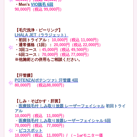
・Men's
VIO脱毛 6回
90,000円（税込 99,000円）
【毛穴洗浄・ピーリング】
LHALA JET（ララジェット）
・初回トライアル：
10,000円（税込 11,000円）
・通常価格（1回）：
20,000円（税込 22,000円）
・3回コース
：
45,000円（税込 49,500円）
・6回コース：
70,000円（税込 77,000円）
※他施術との併用もご相談ください。
【汗管腫】
POTENZA(ポテンツァ）汗管腫 4回
80,000円 （税込88,000円）
【しみ・そばかす・肝斑】
・
医療脱毛付 しみ取り放題 レーザーフェイシャル
初回トライ
アル
10,000円（税込 11,000円）
・
医療脱毛付 しみ取り放題レーザーフェイシャル 6回
70,000円（税込 77,000円）
・
ピコスポット
10,000円（税込 11,000円）/ （～1㎠モニター価