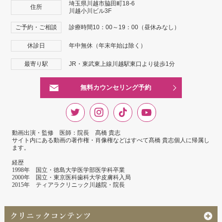
埼玉県川越市脇田町18-6
住所
川越小川ビル3F
ご予約・ご相談
診療時間10：00～19：00（昼休みなし）
休診日
年中無休（年末年始は除く）
最寄り駅
JR・東武東上線川越駅東口より徒歩1分
無料カウンセリング予約
動画出演・監修 医師：院長 髙橋 貴志
サイト内にある動画の著作権・肖像権などはすべて髙橋 貴志個人に帰属し
ます。
経歴
1998年 国立・徳島大学医学部医学科卒業
2000年 国立・東京医科歯科大学皮膚科入局
2015年 ティアラクリニック川越院・院長