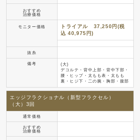
おすすめ
治療価格
トライアル 37,250円(税
モニター価格
込 40,975円)
抜糸
備考
(大)
デコルテ・背中上部・背中下部・
腰・ヒップ・太もも表・太もも
裏・ヒジ下・二の腕・胸部・腹部
エッジフラクショナル（新型フラクセル）
（大）3回
通常価格
おすすめ
治療価格