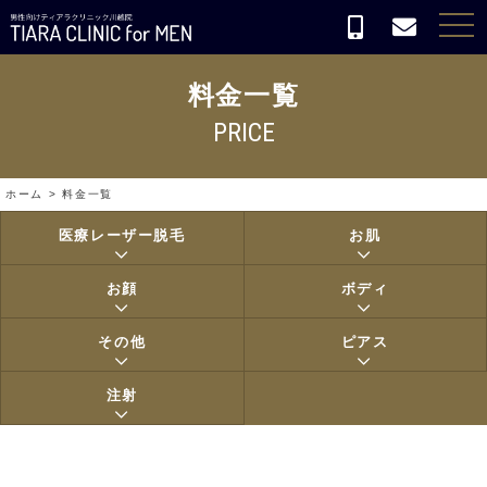
tog
nav
料金一覧
PRICE
ホーム
料金一覧
医療レーザー脱毛
お肌
お顔
ボディ
その他
ピアス
注射