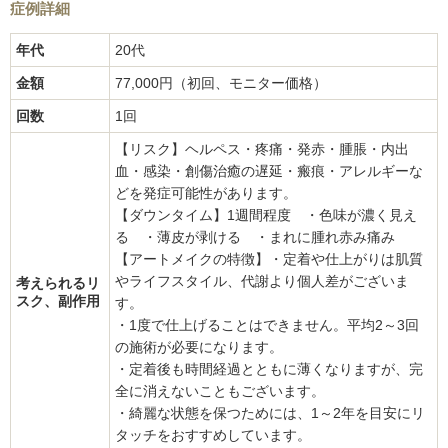
症例詳細
年代
20代
金額
77,000円（初回、モニター価格）
回数
1回
【リスク】ヘルペス・疼痛・発赤・腫脹・内出
血・感染・創傷治癒の遅延・瘢痕・アレルギーな
どを発症可能性があります。
【ダウンタイム】1週間程度 ・色味が濃く見え
る ・薄皮が剥ける ・まれに腫れ赤み痛み
【アートメイクの特徴】・定着や仕上がりは肌質
やライフスタイル、代謝より個人差がございま
考えられるリ
スク、副作用
す。
・1度で仕上げることはできません。平均2～3回
の施術が必要になります。
・定着後も時間経過とともに薄くなりますが、完
全に消えないこともございます。
・綺麗な状態を保つためには、1～2年を目安にリ
タッチをおすすめしています。