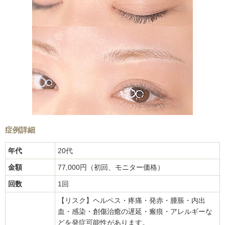
症例詳細
年代
20代
金額
77,000円（初回、モニター価格）
回数
1回
【リスク】ヘルペス・疼痛・発赤・腫脹・内出
血・感染・創傷治癒の遅延・瘢痕・アレルギーな
どを発症可能性があります。