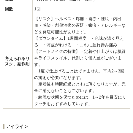
回数
1回
【リスク】ヘルペス・疼痛・発赤・腫脹・内出
血・感染・創傷治癒の遅延・瘢痕・アレルギーな
どを発症可能性があります。
【ダウンタイム】1週間程度 ・色味が濃く見え
る ・薄皮が剥ける ・まれに腫れ赤み痛み
【アートメイクの特徴】・定着や仕上がりは肌質
やライフスタイル、代謝より個人差がございま
考えられるリ
スク、副作用
す。
・1度で仕上げることはできません。平均2～3回
の施術が必要になります。
・定着後も時間経過とともに薄くなりますが、完
全に消えないこともございます。
・綺麗な状態を保つためには、1～2年を目安にリ
タッチをおすすめしています。
アイライン