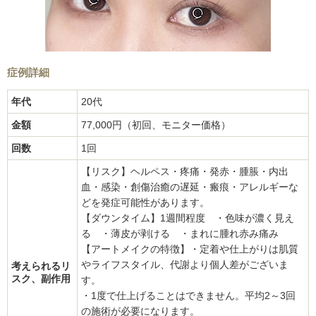
症例詳細
年代
20代
金額
77,000円（初回、モニター価格）
回数
1回
【リスク】ヘルペス・疼痛・発赤・腫脹・内出
血・感染・創傷治癒の遅延・瘢痕・アレルギーな
どを発症可能性があります。
【ダウンタイム】1週間程度 ・色味が濃く見え
る ・薄皮が剥ける ・まれに腫れ赤み痛み
【アートメイクの特徴】・定着や仕上がりは肌質
やライフスタイル、代謝より個人差がございま
考えられるリ
スク、副作用
す。
・1度で仕上げることはできません。平均2～3回
の施術が必要になります。