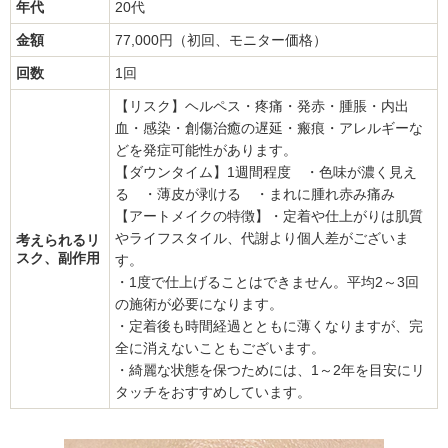
年代
20代
金額
77,000円（初回、モニター価格）
回数
1回
【リスク】ヘルペス・疼痛・発赤・腫脹・内出
血・感染・創傷治癒の遅延・瘢痕・アレルギーな
どを発症可能性があります。
【ダウンタイム】1週間程度 ・色味が濃く見え
る ・薄皮が剥ける ・まれに腫れ赤み痛み
【アートメイクの特徴】・定着や仕上がりは肌質
やライフスタイル、代謝より個人差がございま
考えられるリ
スク、副作用
す。
・1度で仕上げることはできません。平均2～3回
の施術が必要になります。
・定着後も時間経過とともに薄くなりますが、完
全に消えないこともございます。
・綺麗な状態を保つためには、1～2年を目安にリ
タッチをおすすめしています。