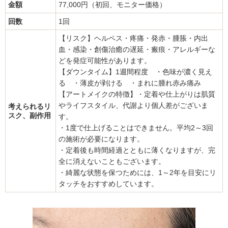
金額
77,000円（初回、モニター価格）
回数
1回
【リスク】ヘルペス・疼痛・発赤・腫脹・内出
血・感染・創傷治癒の遅延・瘢痕・アレルギーな
どを発症可能性があります。
【ダウンタイム】1週間程度 ・色味が濃く見え
る ・薄皮が剥ける ・まれに腫れ赤み痛み
【アートメイクの特徴】・定着や仕上がりは肌質
やライフスタイル、代謝より個人差がございま
考えられるリ
スク、副作用
す。
・1度で仕上げることはできません。平均2～3回
の施術が必要になります。
・定着後も時間経過とともに薄くなりますが、完
全に消えないこともございます。
・綺麗な状態を保つためには、1～2年を目安にリ
タッチをおすすめしています。