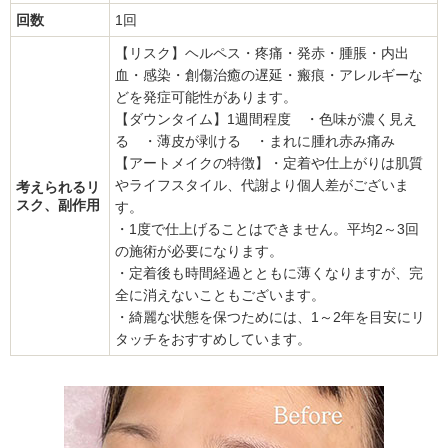
回数
1回
【リスク】ヘルペス・疼痛・発赤・腫脹・内出
血・感染・創傷治癒の遅延・瘢痕・アレルギーな
どを発症可能性があります。
【ダウンタイム】1週間程度 ・色味が濃く見え
る ・薄皮が剥ける ・まれに腫れ赤み痛み
【アートメイクの特徴】・定着や仕上がりは肌質
やライフスタイル、代謝より個人差がございま
考えられるリ
スク、副作用
す。
・1度で仕上げることはできません。平均2～3回
の施術が必要になります。
・定着後も時間経過とともに薄くなりますが、完
全に消えないこともございます。
・綺麗な状態を保つためには、1～2年を目安にリ
タッチをおすすめしています。