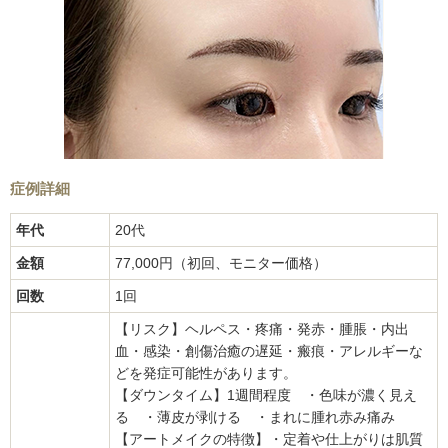
症例詳細
年代
20代
金額
77,000円（初回、モニター価格）
回数
1回
【リスク】ヘルペス・疼痛・発赤・腫脹・内出
血・感染・創傷治癒の遅延・瘢痕・アレルギーな
どを発症可能性があります。
【ダウンタイム】1週間程度 ・色味が濃く見え
る ・薄皮が剥ける ・まれに腫れ赤み痛み
【アートメイクの特徴】・定着や仕上がりは肌質