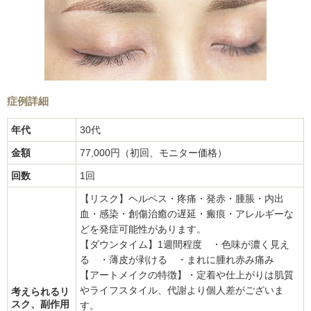
症例詳細
年代
30代
金額
77,000円（初回、モニター価格）
回数
1回
【リスク】ヘルペス・疼痛・発赤・腫脹・内出
血・感染・創傷治癒の遅延・瘢痕・アレルギーな
どを発症可能性があります。
【ダウンタイム】1週間程度 ・色味が濃く見え
る ・薄皮が剥ける ・まれに腫れ赤み痛み
【アートメイクの特徴】・定着や仕上がりは肌質
やライフスタイル、代謝より個人差がございま
考えられるリ
スク、副作用
す。