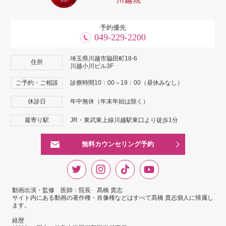
予約優先
049-229-2200
埼玉県川越市脇田町18-6
住所
川越小川ビル3F
ご予約・ご相談
診療時間10：00～19：00（昼休みなし）
休診日
年中無休（年末年始は除く）
最寄り駅
JR・東武東上線川越駅東口より徒歩1分
無料カウンセリング予約
動画出演・監修 医師：院長 髙橋 貴志
サイト内にある動画の著作権・肖像権などはすべて髙橋 貴志個人に帰属し
ます。
経歴