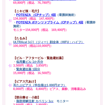
69,800円（税込 76,780円）
【ニキビ痕・毛穴】
・
POTENZA （CPチップ）4回
（看護師施術）
134,000円（税込 147,400円）
・
POTENZA ポテンツァプライム（CPチップ）4回
（看護師
施術）
モニター154,000円（税込 169,400円）
【たるみ】
ULTRAcel [zíː] （ジィー）顔全体（HIFU：ハイフ）
100,000円（税込110,000円）
【ピル・アフターピル・緊急避妊薬】
・
低用量ピル 1か月分
3,500円（税込 3,850円）
・
緊急避妊薬 1回分
15,000円（税込 16,500円）
【ピアス穴あけ】
耳たぶピアス（学生様は1,000円オフ）
8,000円（税込 8,800円）ピアス、麻酔、消毒薬込み
【部分痩せ・小顔】
・
脂肪溶解注射 カベリン 1cc
モニター
3,500円（税込 3,850円）