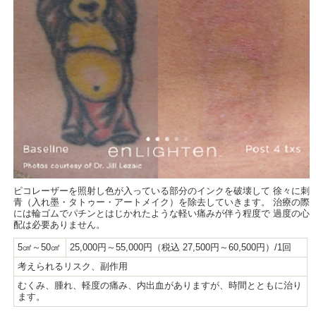
ピコレーザーを照射し色が入っている部分のインクを破壊して 徐々に刺
青（入れ墨・タトゥー・アートメイク）を除去していきます。 治療の際
には輪ゴムでパチンとはじかれたような軽い痛みが伴う程度で 過度の心
配は必要ありません。
5㎠～50㎠
25,000円～55,000円（税込 27,500円～60,500円）/1回
考えられるリスク、副作用
むくみ、腫れ、軽度の痛み、内出血がありますが、時間とともに治り
ます。