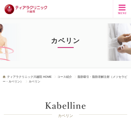
カベリン
ティアラクリニック川越院 HOME
コース紹介
脂肪吸引・脂肪溶解注射（メソセラピ
ー・カベリン）
カベリン
カベリン