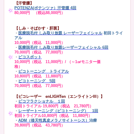
【汗管腫】
POTENZA(ポテンツァ）汗管腫 4回
80,000円 （税込88,000円）
【しみ・そばかす・肝斑】
・
医療脱毛付 しみ取り放題 レーザーフェイシャル
初回トライ
アル
10,000円（税込 11,000円）
・
医療脱毛付 しみ取り放題レーザーフェイシャル 6回
70,000円（税込 77,000円）
・
ピコスポット
10,000円（税込 11,000円）/ （～1㎠モニター価
格）
・
ピコトーニング トライアル
10,800円（税込 11,880円）
・
ピコトーニング 5回
70,000円（税込 77,000円）
【ピコレーザー enLIGHTen（エンライトンIII）】
・
ピコフラクショナル １回
初回トライアル 19,800円（税込 21,780円）
・
レーザートーニング（ピコトーニング） 1回
初回トライアル10,800円（税込 11,880円）
・
ADM（後天性真皮メラノサイトーシス）
治療
39,800円（税込 43,780円）