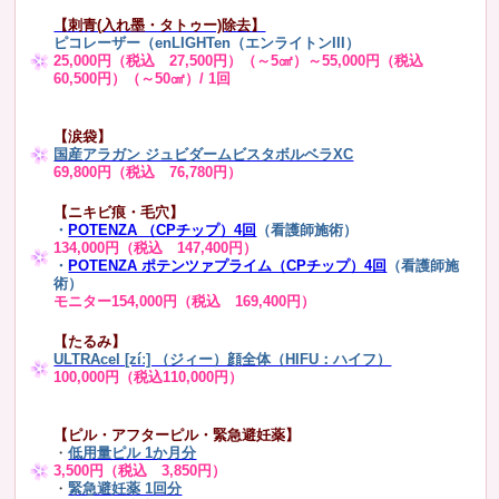
【刺青(入れ墨・タトゥー)除去】
ピコレーザー（enLIGHTen（エンライトンIII）
25,000円（税込 27,500円）（～5㎠）～55,000円（税込
60,500円）（～50㎠）/ 1回
【涙袋】
国産アラガン ジュビダームビスタボルベラXC
69,800円（税込 76,780円）
【ニキビ痕・毛穴】
・
POTENZA （CPチップ）4回
（看護師施術）
134,000円（税込 147,400円）
・
POTENZA ポテンツァプライム（CPチップ）4回
（看護師施
術）
モニター154,000円（税込 169,400円）
【たるみ】
ULTRAcel [zíː] （ジィー）顔全体（HIFU：ハイフ）
100,000円（税込110,000円）
【ピル・アフターピル・緊急避妊薬】
・
低用量ピル 1か月分
3,500円（税込 3,850円）
・
緊急避妊薬 1回分