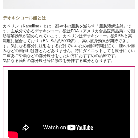
デオキシコール酸とは
カベリン（Kabelline）とは、顔や体の脂肪を減らす「脂肪溶解注射」で
す。主成分であるデオキシコール酸はFDA（アメリカ食品医薬品局）で脂
肪溶解効果が認められています。カベリンはデオキシコール酸0.5%と高
濃度に配合しており（BNLSの約5000倍）、高い痩身効果が期待できま
す。気になる部分に注射をするだけでいいため施術時間は短く、腫れや痛
みなどの副作用はほとんどありません。特にダイエットしても痩せにくい
二重あごや頬などの部分痩せをしたい方におすすめの治療です。
気になる箇所の部分痩せ等に効果を発揮する成分となります。