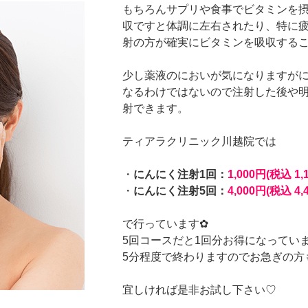
もちろんサプリや食事でビタミンを摂
収ですと体調に左右されたり、特に
射の方が確実にビタミンを吸収する
少し薬液のにおいが気になりますが
なるわけではないので注射した後や
射できます。
ティアラクリニック川越院では
・
にんにく注射1回：
1,000円(税込 1,
・
にんにく注射5回：
4,000円(税込 4,
で行っています✿
5回コースだと1回分お得になってい
5分程度で終わりますのでお急ぎの方
宜しければ是非お試し下さい♡