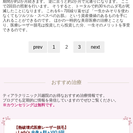
期間が約2か月続きます。 逆に言うと約2か月で元通りになります。 ここ
で2回目の照射を行います。 そうすると、トータルで約30％のムダ毛が死
滅したことになります。 これを6～7回繰り返せば 「一生かみそりを使わ
なくてもツルツル・スベスベのお肌」 という資産価値のあるものを手に
入れることができるのです。 ほかの一時的な美容医療の治療とことな
り、医療レーザー脱毛は投資したら投資した分、一生そのメリットを享受
できるのです。
prev
1
2
3
next
おすすめ治療
ティアラクリニック川越院のお得なおすすめ治療情報です。
ブログでも定期的に情報を発信していますのでぜひご覧ください。
※カウンセリングは無料です。
【熱破壊式医療レーザー脱毛】
・Lady's
全身＋顔＋VIO 6回