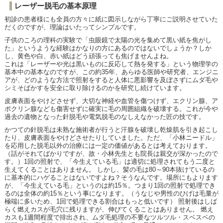
レーザー脱毛の基本原理
初診の患者様にも全員の方々に紙に図示しながら丁寧にご説明させていた
だくのですが、理論はいたってシンプルです。
子供のころの理科の実験で「虫眼鏡で太陽の光を集めて黒い紙を焦がし
た」というような経験はかなりの方にあるのではないでしょうか？しか
し、黄色や白、赤い紙はどう頑張っても焦げませんよね。
これは「レーザーや光は黒いものに反応して熱を発する」という物理学の
基本中の基本なのですが、この約35年、あらゆる医師や研究者、エンジニ
アが、どのような方法で照射をすると人体に悪影響を及ぼさずにムダ毛や
シミそばかすを安全に取り除けるのかを研究し続けています。
皮膚表面をやけどさせず、大切な神経や血管を傷つけず、エクリン腺、ア
ポクリン腺なども傷害せずに確実に毛の周囲組織を破壊する。これが今や
過去の遺物となった針脱毛や電気脱毛のなしえなかった匠の技です。
かつての針脱毛は未熟な施術者が行うと汗腺を破壊し乾燥肌を引き起こし
たり、皮膚表面をやけどさせたりしていました。ただ、「小林ニードル」
を応用した脱毛以外の治療には一定の価値があるとは考えております。
（話がそれてばかりですが、故・小林先生とも院長は親交が深かったので
す。）1回の照射で、「今生えている毛」は適切に処理されてもう二度と
生えてくることはありません。 しかし、髪の毛は80～90本抜けているの
に基本的にハゲることはないですよね？そうなんです。場所にもよります
が、「今生えている毛」というのは約15％。つまり1回の照射で処理でき
るのは全体の約15％という事になります。（うなじや男性のひげは毛量が
極端に多いため、1回で処理できる割合はもっと低いです） 照射後はしば
らく燃えカスが毛穴に残りますが、伸びてくることはありません。 燃え
カスも1週間程度で排出され、ムダ毛処理の不要なツルツル・スベスベの