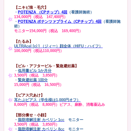
【ニキビ痕・毛穴】
・
POTENZA （CPチップ）4回
（看護師施術）
134,000円（税込 147,400円）
・
POTENZA ポテンツァプライム（CPチップ）4回
（看護師施
術）
モニター154,000円（税込 169,400円）
【たるみ】
ULTRAcel [zíː] （ジィー）顔全体（HIFU：ハイフ）
100,000円（税込110,000円）
【ピル・アフターピル・緊急避妊薬】
・
低用量ピル 1か月分
3,500円（税込 3,850円）
・
緊急避妊薬 1回分
15,000円（税込 16,500円）
【ピアス穴あけ】
耳たぶピアス（学生様は1,000円オフ）
8,000円（税込 8,800円）ピアス、麻酔、消毒薬込み
【部分痩せ・小顔】
・
脂肪溶解注射 カベリン 1cc
モニター
3,500円（税込 3,850円）
・
脂肪溶解注射 カベリン 8cc
モニター