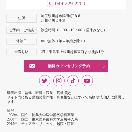
049-229-2200
埼玉県川越市脇田町18-6
住所
川越小川ビル3F
ご予約・ご相談
診療時間10：00～19：00（昼休みなし）
休診日
年中無休（年末年始は除く）
最寄り駅
JR・東武東上線川越駅東口より徒歩1分
無料カウンセリング予約
動画出演・監修 医師：院長 髙橋 貴志
サイト内にある動画の著作権・肖像権などはすべて髙橋 貴志個人に帰属し
ます。
経歴
1998年 国立・徳島大学医学部医学科卒業
2000年 国立・東京医科歯科大学皮膚科入局
2015年 ティアラクリニック川越院・院長