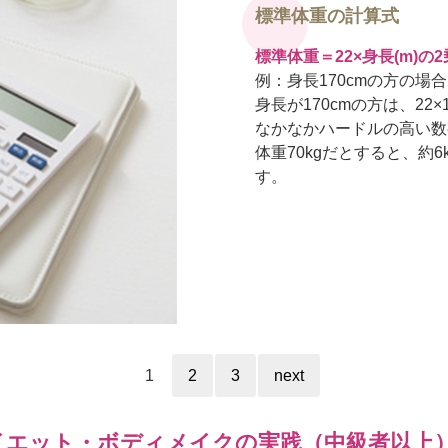
標準体重の計算式
標準体重＝22×身長(m)の2
例：身長170cmの方の場合
身長が170cmの方は、22×1.
なかなかハードルの高い数
体重70kgだとすると、約
す。
1
2
3
next
イエット・ボディメイクの実践（中級者以上） 