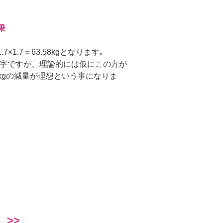
乗
7×1.7＝63.58kgとなります｡
字ですが、理論的には仮にこの方が
6kgの減量が理想という事になりま
>>