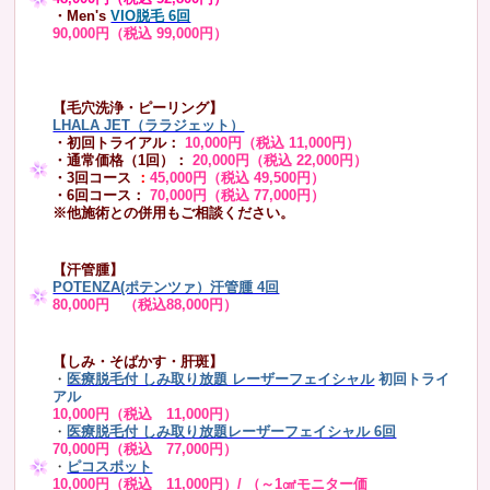
・Men's
VIO脱毛 6回
90,000円（税込 99,000円）
【毛穴洗浄・ピーリング】
LHALA JET（ララジェット）
・初回トライアル：
10,000円（税込 11,000円）
・通常価格（1回）：
20,000円（税込 22,000円）
・3回コース
：
45,000円（税込 49,500円）
・6回コース：
70,000円（税込 77,000円）
※他施術との併用もご相談ください。
【汗管腫】
POTENZA(ポテンツァ）汗管腫 4回
80,000円 （税込88,000円）
【しみ・そばかす・肝斑】
・
医療脱毛付 しみ取り放題 レーザーフェイシャル
初回トライ
アル
10,000円（税込 11,000円）
・
医療脱毛付 しみ取り放題レーザーフェイシャル 6回
70,000円（税込 77,000円）
・
ピコスポット
10,000円（税込 11,000円）/ （～1㎠モニター価