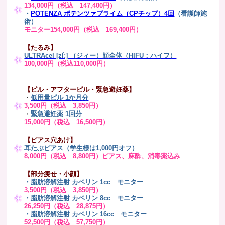
134,000円（税込 147,400円）
・
POTENZA ポテンツァプライム（CPチップ）4回
（看護師施
術）
モニター154,000円（税込 169,400円）
【たるみ】
ULTRAcel [zíː] （ジィー）顔全体（HIFU：ハイフ）
100,000円（税込110,000円）
【ピル・アフターピル・緊急避妊薬】
・
低用量ピル 1か月分
3,500円（税込 3,850円）
・
緊急避妊薬 1回分
15,000円（税込 16,500円）
【ピアス穴あけ】
耳たぶピアス（学生様は1,000円オフ）
8,000円（税込 8,800円）ピアス、麻酔、消毒薬込み
【部分痩せ・小顔】
・
脂肪溶解注射 カベリン 1cc
モニター
3,500円（税込 3,850円）
・
脂肪溶解注射 カベリン 8cc
モニター
26,250円（税込 28,875円）
・
脂肪溶解注射 カベリン 16cc
モニター
52,500円（税込 57,750円）