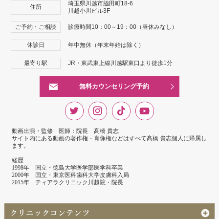
埼玉県川越市脇田町18-6
住所
川越小川ビル3F
ご予約・ご相談
診療時間10：00～19：00（昼休みなし）
休診日
年中無休（年末年始は除く）
最寄り駅
JR・東武東上線川越駅東口より徒歩1分
無料カウンセリング予約
動画出演・監修 医師：院長 髙橋 貴志
サイト内にある動画の著作権・肖像権などはすべて髙橋 貴志個人に帰属し
ます。
経歴
1998年 国立・徳島大学医学部医学科卒業
2000年 国立・東京医科歯科大学皮膚科入局
2015年 ティアラクリニック川越院・院長