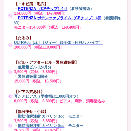
【ニキビ痕・毛穴】
・
POTENZA （CPチップ）4回
（看護師施術）
134,000円（税込 147,400円）
・
POTENZA ポテンツァプライム（CPチップ）4回
（看護師施
術）
モニター154,000円（税込 169,400円）
【たるみ】
ULTRAcel [zíː] （ジィー）顔全体（HIFU：ハイフ）
100,000円（税込110,000円）
【ピル・アフターピル・緊急避妊薬】
・
低用量ピル 1か月分
3,500円（税込 3,850円）
・
緊急避妊薬 1回分
15,000円（税込 16,500円）
【ピアス穴あけ】
耳たぶピアス（学生様は1,000円オフ）
8,000円（税込 8,800円）ピアス、麻酔、消毒薬込み
【部分痩せ・小顔】
・
脂肪溶解注射 カベリン 1cc
モニター
3,500円（税込 3,850円）
・
脂肪溶解注射 カベリン 8cc
モニター
26,250円（税込 28,875円）