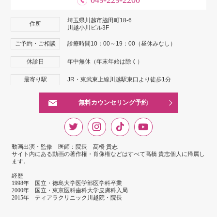
埼玉県川越市脇田町18-6
住所
川越小川ビル3F
ご予約・ご相談
診療時間10：00～19：00（昼休みなし）
休診日
年中無休（年末年始は除く）
最寄り駅
JR・東武東上線川越駅東口より徒歩1分
無料カウンセリング予約
動画出演・監修 医師：院長 髙橋 貴志
サイト内にある動画の著作権・肖像権などはすべて髙橋 貴志個人に帰属し
ます。
経歴
1998年 国立・徳島大学医学部医学科卒業
2000年 国立・東京医科歯科大学皮膚科入局
2015年 ティアラクリニック川越院・院長