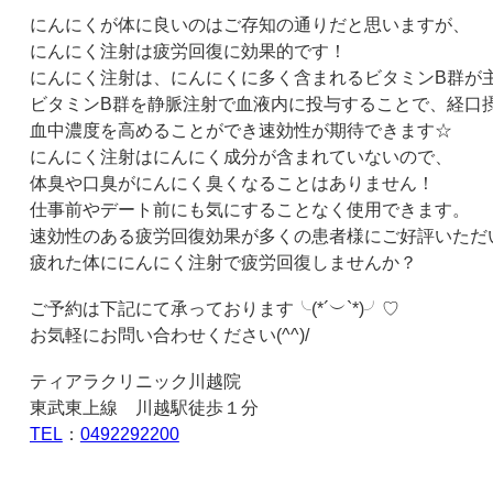
にんにくが体に良いのはご存知の通りだと思いますが、
にんにく注射は疲労回復に効果的です！
にんにく注射は、にんにくに多く含まれるビタミン
B
群が
ビタミン
B
群を静脈注射で血液内に投与することで、経口
血中濃度を高めることができ速効性が期待できます☆
にんにく注射はにんにく成分が含まれていないので、
体臭や口臭がにんにく臭くなることはありません！
仕事前やデート前にも気にすることなく使用できます。
速効性のある疲労回復効果が多くの患者様にご好評いただ
疲れた体ににんにく注射で疲労回復しませんか？
ご予約は下記にて承っております╰
(*
´︶
`*)
╯♡
お気軽にお問い合わせください
(^^)/
ティアラクリニック川越院
東武東上線 川越駅徒歩１分
TEL
：
0492292200