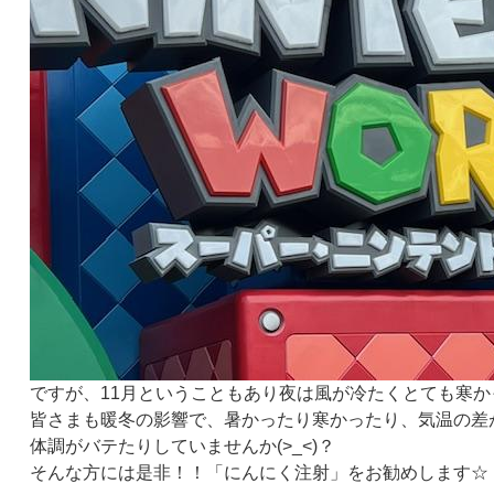
ですが、
11
月ということもあり夜は風が冷たくとても寒か
皆さまも暖冬の影響で、暑かったり寒かったり、気温の差
体調がバテたりしていませんか
(>_<)
？
そんな方には是非！！「にんにく注射」をお勧めします☆