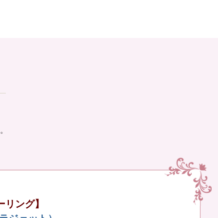
。
ーリング】