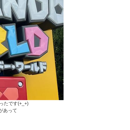
ったです
(+_+)
があって