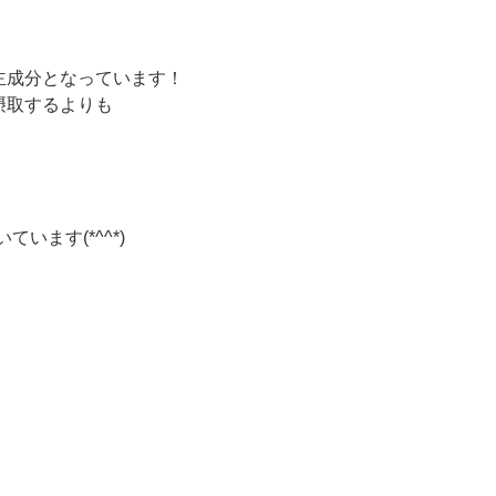
主成分となっています！
摂取するよりも
いています
(*^^*)