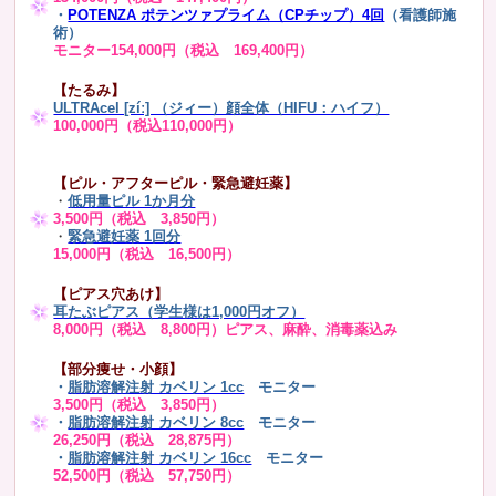
・
POTENZA ポテンツァプライム（CPチップ）4回
（看護師施
術）
モニター154,000円（税込 169,400円）
【たるみ】
ULTRAcel [zíː] （ジィー）顔全体（HIFU：ハイフ）
100,000円（税込110,000円）
【ピル・アフターピル・緊急避妊薬】
・
低用量ピル 1か月分
3,500円（税込 3,850円）
・
緊急避妊薬 1回分
15,000円（税込 16,500円）
【ピアス穴あけ】
耳たぶピアス（学生様は1,000円オフ）
8,000円（税込 8,800円）ピアス、麻酔、消毒薬込み
【部分痩せ・小顔】
・
脂肪溶解注射 カベリン 1cc
モニター
3,500円（税込 3,850円）
・
脂肪溶解注射 カベリン 8cc
モニター
26,250円（税込 28,875円）
・
脂肪溶解注射 カベリン 16cc
モニター
52,500円（税込 57,750円）