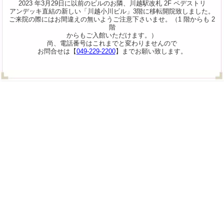
2023 年3月29日に以前のビルのお隣、川越駅改札 2F ペデストリ
アンデッキ直結の新しい「川越小川ビル」3階に移転開院致しました。
ご来院の際にはお間違えの無いようご注意下さいませ。（1 階からも 2
階
からもご入館いただけます。）
尚、電話番号はこれまでと変わりませんので
お問合せは【
049-229-2200
】までお願い致します。