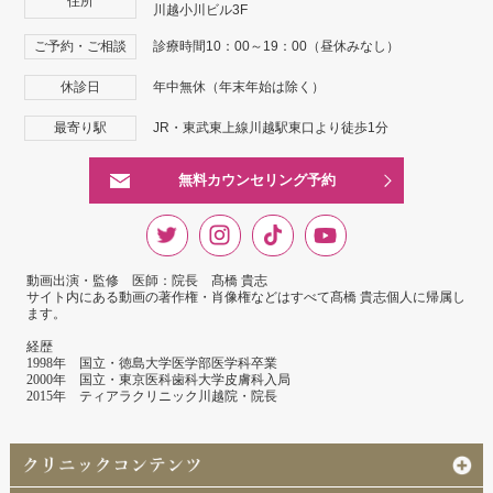
住所
川越小川ビル3F
ご予約・ご相談
診療時間10：00～19：00（昼休みなし）
休診日
年中無休（年末年始は除く）
最寄り駅
JR・東武東上線川越駅東口より徒歩1分
無料カウンセリング予約
動画出演・監修 医師：院長 髙橋 貴志
サイト内にある動画の著作権・肖像権などはすべて髙橋 貴志個人に帰属し
ます。
経歴
1998年 国立・徳島大学医学部医学科卒業
2000年 国立・東京医科歯科大学皮膚科入局
2015年 ティアラクリニック川越院・院長