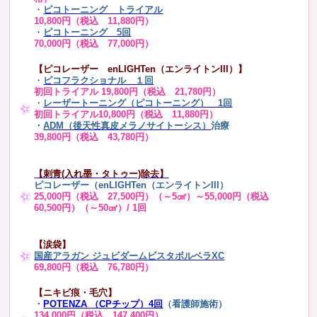
・
ピコトーニング トライアル
10,800円（税込 11,880円）
・
ピコトーニング 5回
70,000円（税込 77,000円）
【ピコレーザー enLIGHTen（エンライトンIII）】
・
ピコフラクショナル １回
初回トライアル 19,800円（税込 21,780円）
・
レーザートーニング（ピコトーニング） 1回
初回トライアル10,800円（税込 11,880円）
・
ADM（後天性真皮メラノサイトーシス）
治療
39,800円（税込 43,780円）
【刺青(入れ墨・タトゥー)除去】
ピコレーザー（enLIGHTen（エンライトンIII）
25,000円（税込 27,500円）（～5㎠）～55,000円（税込
60,500円）（～50㎠）/ 1回
【涙袋】
国産アラガン ジュビダームビスタボルベラXC
69,800円（税込 76,780円）
【ニキビ痕・毛穴】
・
POTENZA （CPチップ）4回
（看護師施術）
134,000円（税込 147,400円）