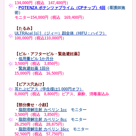
134,000円（税込 147,400円）
・
POTENZA ポテンツァプライム（CPチップ）4回
（看護師施
術）
モニター154,000円（税込 169,400円）
【たるみ】
ULTRAcel [zíː] （ジィー）顔全体（HIFU：ハイフ）
100,000円（税込110,000円）
【ピル・アフターピル・緊急避妊薬】
・
低用量ピル 1か月分
3,500円（税込 3,850円）
・
緊急避妊薬 1回分
15,000円（税込 16,500円）
【ピアス穴あけ】
耳たぶピアス（学生様は1,000円オフ）
8,000円（税込 8,800円）ピアス、麻酔、消毒薬込み
【部分痩せ・小顔】
・
脂肪溶解注射 カベリン 1cc
モニター
3,500円（税込 3,850円）
・
脂肪溶解注射 カベリン 8cc
モニター
26,250円（税込 28,875円）
・
脂肪溶解注射 カベリン 16cc
モニター
52,500円（税込 57,750円）