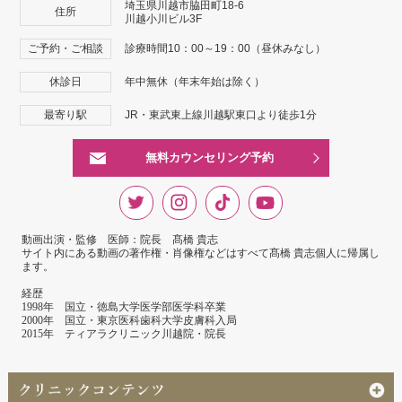
埼玉県川越市脇田町18-6
住所
川越小川ビル3F
ご予約・ご相談
診療時間10：00～19：00（昼休みなし）
休診日
年中無休（年末年始は除く）
最寄り駅
JR・東武東上線川越駅東口より徒歩1分
無料カウンセリング予約
動画出演・監修 医師：院長 髙橋 貴志
サイト内にある動画の著作権・肖像権などはすべて髙橋 貴志個人に帰属し
ます。
経歴
1998年 国立・徳島大学医学部医学科卒業
2000年 国立・東京医科歯科大学皮膚科入局
2015年 ティアラクリニック川越院・院長