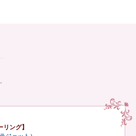
。
ーリング】