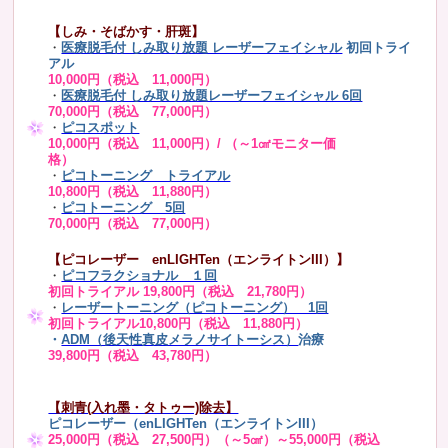
【しみ・そばかす・肝斑】
・
医療脱毛付 しみ取り放題 レーザーフェイシャル
初回トライ
アル
10,000円（税込 11,000円）
・
医療脱毛付 しみ取り放題レーザーフェイシャル 6回
70,000円（税込 77,000円）
・
ピコスポット
10,000円（税込 11,000円）/ （～1㎠モニター価
格）
・
ピコトーニング トライアル
10,800円（税込 11,880円）
・
ピコトーニング 5回
70,000円（税込 77,000円）
【ピコレーザー enLIGHTen（エンライトンIII）】
・
ピコフラクショナル １回
初回トライアル 19,800円（税込 21,780円）
・
レーザートーニング（ピコトーニング） 1回
初回トライアル10,800円（税込 11,880円）
・
ADM（後天性真皮メラノサイトーシス）
治療
39,800円（税込 43,780円）
【刺青(入れ墨・タトゥー)除去】
ピコレーザー（enLIGHTen（エンライトンIII）
25,000円（税込 27,500円）（～5㎠）～55,000円（税込