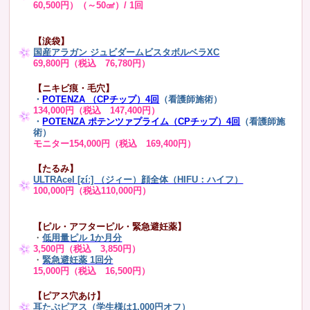
60,500円）（～50㎠）/ 1回
【涙袋】
国産アラガン ジュビダームビスタボルベラXC
69,800円（税込 76,780円）
【ニキビ痕・毛穴】
・
POTENZA （CPチップ）4回
（看護師施術）
134,000円（税込 147,400円）
・
POTENZA ポテンツァプライム（CPチップ）4回
（看護師施
術）
モニター154,000円（税込 169,400円）
【たるみ】
ULTRAcel [zíː] （ジィー）顔全体（HIFU：ハイフ）
100,000円（税込110,000円）
【ピル・アフターピル・緊急避妊薬】
・
低用量ピル 1か月分
3,500円（税込 3,850円）
・
緊急避妊薬 1回分
15,000円（税込 16,500円）
【ピアス穴あけ】
耳たぶピアス（学生様は1,000円オフ）