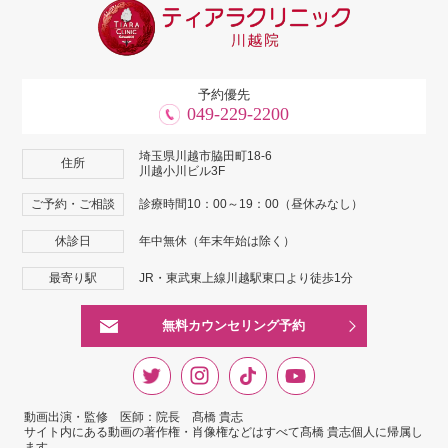
予約優先
049-229-2200
埼玉県川越市脇田町18-6
住所
川越小川ビル3F
ご予約・ご相談
診療時間10：00～19：00（昼休みなし）
休診日
年中無休（年末年始は除く）
最寄り駅
JR・東武東上線川越駅東口より徒歩1分
無料カウンセリング予約
動画出演・監修 医師：院長 髙橋 貴志
サイト内にある動画の著作権・肖像権などはすべて髙橋 貴志個人に帰属し
ます。