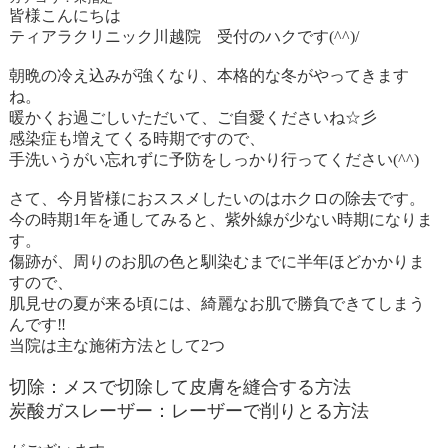
皆様こんにちは
ティアラクリニック川越院 受付のハクです
(^^)/
朝晩の冷え込みが強くなり、本格的な冬がやってきます
ね。
暖かくお過ごしいただいて、ご自愛くださいね☆彡
感染症も増えてくる時期ですので、
手洗いうがい忘れずに予防をしっかり行ってください
(^^)
さて、今月皆様におススメしたいのはホクロの除去です。
今の時期
1
年を通してみると、紫外線が少ない時期になりま
す。
傷跡が、周りのお肌の色と馴染むまでに半年ほどかかりま
すので、
肌見せの夏が来る頃には、綺麗なお肌で勝負できてしまう
んです‼
当院は主な施術方法として
2
つ
切除：メスで切除して皮膚を縫合する方法
炭酸ガスレーザー：レーザーで削りとる方法