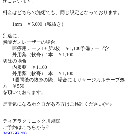
がございます。
料金はどちらの施術でも、同じ設定となっております。
1mm
￥
5,000
（税抜き）
別途に、
炭酸ガスレーザーの場合
医療用テープ
1
ヵ所
2
枚 ￥
1,100
予備テープ含
外用薬（軟膏）
1
本 ￥
1,100
切除の場合
内服薬 ￥
1,100
外用薬（軟膏）
1
本 ￥
1,100
1
週間後の抜糸の際、場合によりサージカルテープ処
方 ￥
550
を頂いております。
是非気になるホクロがある方はご検討ください
(^^
♪
ティアラクリニック川越院
ご予約はこちらから☟
0492292200