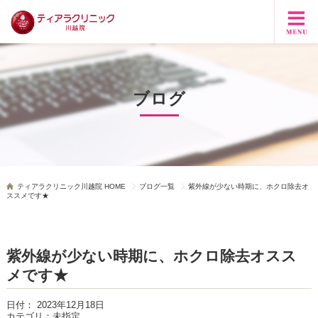
ブログ
ティアラクリニック川越院 HOME
ブログ一覧
紫外線が少ない時期に、ホクロ除去オ
ススメです★
紫外線が少ない時期に、ホクロ除去オスス
メです★
日付：
2023年12月18日
カテゴリ：
未指定