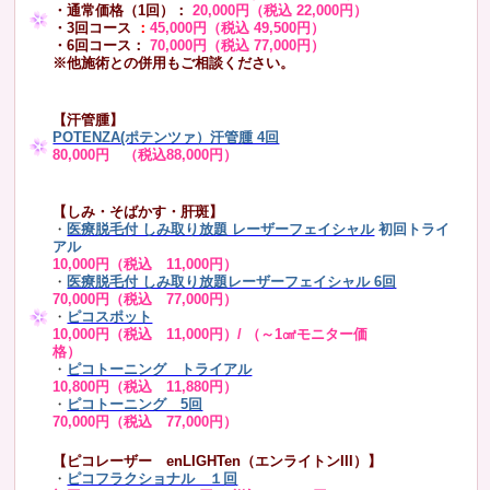
・通常価格（1回）：
20,000円（税込 22,000円）
・3回コース
：
45,000円（税込 49,500円）
・6回コース：
70,000円（税込 77,000円）
※他施術との併用もご相談ください。
【汗管腫】
POTENZA(ポテンツァ）汗管腫 4回
80,000円 （税込88,000円）
【しみ・そばかす・肝斑】
・
医療脱毛付 しみ取り放題 レーザーフェイシャル
初回トライ
アル
10,000円（税込 11,000円）
・
医療脱毛付 しみ取り放題レーザーフェイシャル 6回
70,000円（税込 77,000円）
・
ピコスポット
10,000円（税込 11,000円）/ （～1㎠モニター価
格）
・
ピコトーニング トライアル
10,800円（税込 11,880円）
・
ピコトーニング 5回
70,000円（税込 77,000円）
【ピコレーザー enLIGHTen（エンライトンIII）】
・
ピコフラクショナル １回