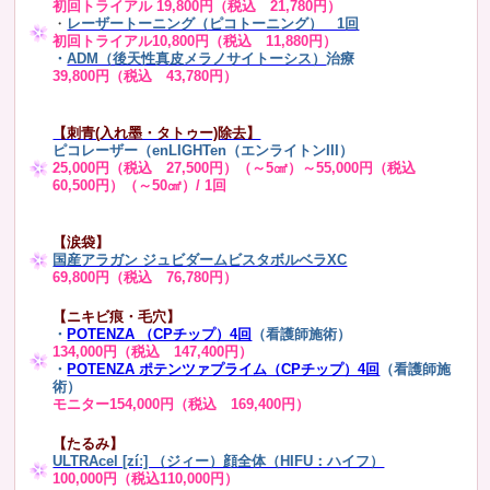
初回トライアル 19,800円（税込 21,780円）
・
レーザートーニング（ピコトーニング） 1回
初回トライアル10,800円（税込 11,880円）
・
ADM（後天性真皮メラノサイトーシス）
治療
39,800円（税込 43,780円）
【刺青(入れ墨・タトゥー)除去】
ピコレーザー（enLIGHTen（エンライトンIII）
25,000円（税込 27,500円）（～5㎠）～55,000円（税込
60,500円）（～50㎠）/ 1回
【涙袋】
国産アラガン ジュビダームビスタボルベラXC
69,800円（税込 76,780円）
【ニキビ痕・毛穴】
・
POTENZA （CPチップ）4回
（看護師施術）
134,000円（税込 147,400円）
・
POTENZA ポテンツァプライム（CPチップ）4回
（看護師施
術）
モニター154,000円（税込 169,400円）
【たるみ】
ULTRAcel [zíː] （ジィー）顔全体（HIFU：ハイフ）
100,000円（税込110,000円）