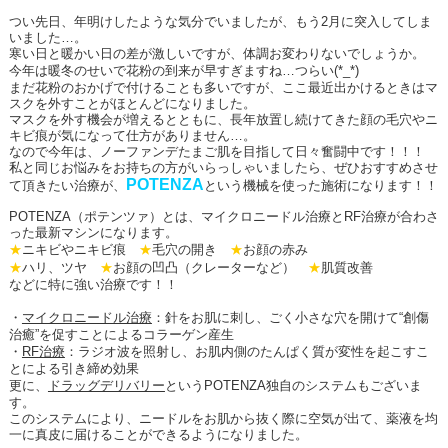
つい先日、年明けしたような気分でいましたが、もう
2
月に突入してしま
いました…。
寒い日と暖かい日の差が激しいですが、体調お変わりないでしょうか。
今年は暖冬のせいで花粉の到来が早すぎますね…つらい(*_*)
まだ花粉のおかげで付けることも多いですが、ここ最近出かけるときはマ
スクを外すことがほとんどになりました。
マスクを外す機会が増えるとともに、長年放置し続けてきた顔の毛穴やニ
キビ痕が気になって仕方がありません…。
なので今年は、ノーファンデたまご肌を目指して日々奮闘中です！！！
私と同じお悩みをお持ちの方がいらっしゃいましたら、ぜひおすすめさせ
POTENZA
て頂きたい治療が、
という機械を使った施術になります！！
POTENZA
（ポテンツァ）とは、マイクロニードル治療と
RF
治療が合わさ
った最新マシンになります。
★
ニキビやニキビ痕
★
毛穴の開き
★
お顔の赤み
★
ハリ、ツヤ
★
お顔の凹凸（クレーターなど）
★
肌質改善
などに特に強い治療です！！
・
マイクロニードル治療
：針をお肌に刺し、ごく小さな穴を開けて“創傷
治癒”を促すことによるコラーゲン産生
・
RF
治療
：ラジオ波を照射し、お肌内側のたんぱく質が変性を起こすこ
とによる引き締め効果
更に、
ドラッグデリバリー
という
POTENZA
独自のシステムもございま
す。
このシステムにより、ニードルをお肌から抜く際に空気が出て、薬液を均
一に真皮に届けることができるようになりました。