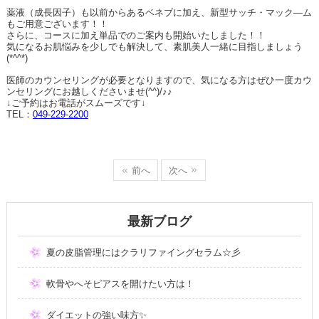
薬液（成長因子）も以前からあるベネブに加え、新型サッチ・マック―ム
もご用意ございます！！
さらに、コースに加え単品でのご案内も開始いたしました！！
気になるお肌悩みを少しでも解決して、素肌美人一緒に目指しましょう
(*^^*)
医師のカウンセリングが必要となりますので、気になる方はぜひ一度カウ
ンセリングにお越しくださいませ
(^^)/
♪♪
↓ご予約はお電話がスムーズです↓
TEL
：
049-229-2200
前へ
次へ
最新ブログ
夏の皮脂管理にはクラリファイングセラム☆彡
軟骨やへそピアスを開けたい方は！
ダイエットの強い味方✨