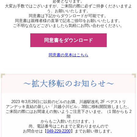
必要となります。
大変お手数ではございますが、ご来院の際に必ずご持参くださいますよ
う、お願いいたします。
同意書は下記からダウンロードが可能です。
同意書は親権者様の直筆で記名ご捺印をお願いいたします。
ご不明な点などございましたら気軽にお問い合わせください。
同意書をダウンロード
同意書の見本はこちら
2023 年3月29日に以前のビルのお隣、川越駅改札 2F ペデストリ
アンデッキ直結の新しい「川越小川ビル」3階に移転開院致しました。
ご来院の際にはお間違えの無いようご注意下さいませ。（1 階からも 2
階
からもご入館いただけます。）
尚、電話番号はこれまでと変わりませんので
お問合せは【
049-229-2200
】までお願い致します。