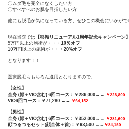
〇ムダ毛を完全になくしたい方
〇すべすべのお肌を目指したい方
他にも脱毛が気になっている方、ぜひこの機会にいかがで
現在当院では
【移転リニューアル
1
周年記念キャンペーン
5
万円以上の施術が・・・
10
％オフ
10
万円以上の施術が
・・・
20%
オフ
となります！！
医療脱毛ももちろん適用となりますので、
【女性】
全身
(
顔＋
VIO
含む
) 6
回コース：￥
286,000
→→
￥
228,800
VIO6
回コース：￥
71,280
→→
￥
64,152
【男性】
全身
(
顔＋
VIO
含む
) 6
回コース：￥
352,000
→→
￥
281,600
顔つるつるセット
(
顔全体＋首
)
：￥
93,500
→→
￥
84,150