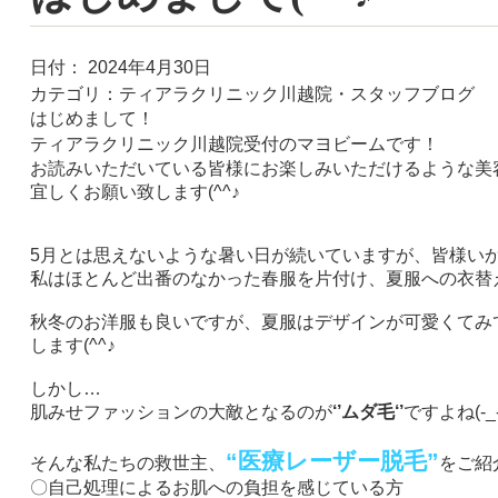
日付：
2024年4月30日
カテゴリ：
ティアラクリニック川越院・スタッフブログ
はじめまして！
ティアラクリニック川越院受付の
マヨビーム
です！
お読みいただいている皆様にお楽しみいただけるような美
宜しくお願い致します
(^^
♪
5
月とは思えないような暑い日が続いていますが、皆様い
私はほとんど出番のなかった春服を片付け、夏服への衣替
秋冬のお洋服も良いですが、夏服はデザインが可愛くてみ
します
(^^
♪
しかし…
肌みせファッションの大敵となるのが
‘’ムダ毛‘’
ですよね
(-_
“医療レーザー脱毛”
そんな私たちの救世主、
をご紹
〇自己処理によるお肌への負担を感じている方