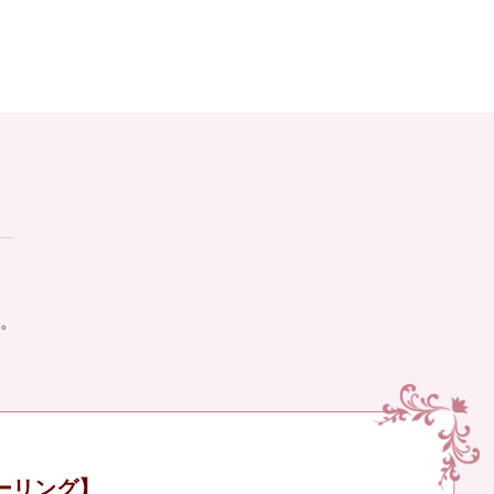
。
ーリング】