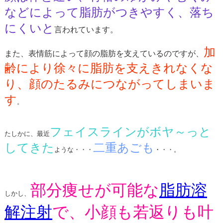
などによって脂肪がつきやすく、落ち
にくいと
言われています。
加
また、表情筋によって顔の脂肪を支えているのですが、
齢により徐々に脂肪を支えきれなくな
り、顔のたるみにつながってしまいま
す
。
フェイスラインがボヤ～っと
たしかに、最近
してきた
二重あごも
ような・・・
・
・・。
部分痩せが可能な
脂肪溶
しかし、
解注射
で、小顔も若返りも叶