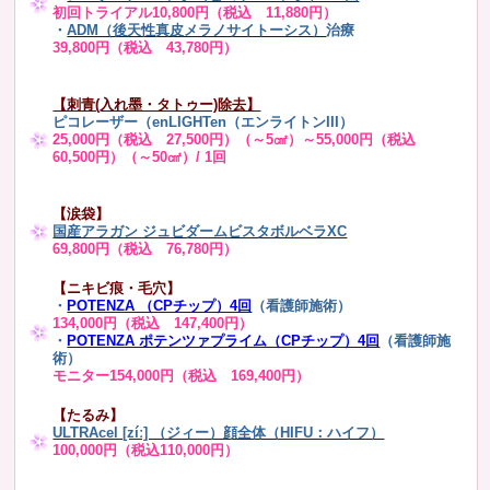
初回トライアル10,800円（税込 11,880円）
・
ADM（後天性真皮メラノサイトーシス）
治療
39,800円（税込 43,780円）
【刺青(入れ墨・タトゥー)除去】
ピコレーザー（enLIGHTen（エンライトンIII）
25,000円（税込 27,500円）（～5㎠）～55,000円（税込
60,500円）（～50㎠）/ 1回
【涙袋】
国産アラガン ジュビダームビスタボルベラXC
69,800円（税込 76,780円）
【ニキビ痕・毛穴】
・
POTENZA （CPチップ）4回
（看護師施術）
134,000円（税込 147,400円）
・
POTENZA ポテンツァプライム（CPチップ）4回
（看護師施
術）
モニター154,000円（税込 169,400円）
【たるみ】
ULTRAcel [zíː] （ジィー）顔全体（HIFU：ハイフ）
100,000円（税込110,000円）