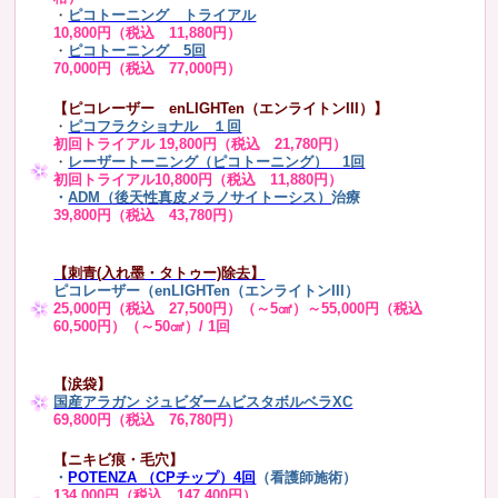
・
ピコトーニング トライアル
10,800円（税込 11,880円）
・
ピコトーニング 5回
70,000円（税込 77,000円）
【ピコレーザー enLIGHTen（エンライトンIII）】
・
ピコフラクショナル １回
初回トライアル 19,800円（税込 21,780円）
・
レーザートーニング（ピコトーニング） 1回
初回トライアル10,800円（税込 11,880円）
・
ADM（後天性真皮メラノサイトーシス）
治療
39,800円（税込 43,780円）
【刺青(入れ墨・タトゥー)除去】
ピコレーザー（enLIGHTen（エンライトンIII）
25,000円（税込 27,500円）（～5㎠）～55,000円（税込
60,500円）（～50㎠）/ 1回
【涙袋】
国産アラガン ジュビダームビスタボルベラXC
69,800円（税込 76,780円）
【ニキビ痕・毛穴】
・
POTENZA （CPチップ）4回
（看護師施術）
134,000円（税込 147,400円）