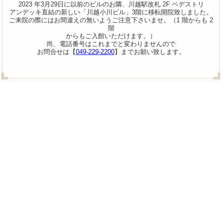
2023 年3月29日に以前のビルのお隣、川越駅改札 2F ペデストリ
アンデッキ直結の新しい「川越小川ビル」3階に移転開院致しました。
ご来院の際にはお間違えの無いようご注意下さいませ。（1 階からも 2
階
からもご入館いただけます。）
尚、電話番号はこれまでと変わりませんので
お問合せは【
049-229-2200
】までお願い致します。