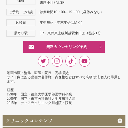
住所
川越小川ビル3F
ご予約・ご相談
診療時間10：00～19：00（昼休みなし）
休診日
年中無休（年末年始は除く）
最寄り駅
JR・東武東上線川越駅東口より徒歩1分
無料カウンセリング予約
動画出演・監修 医師：院長 髙橋 貴志
サイト内にある動画の著作権・肖像権などはすべて髙橋 貴志個人に帰属し
ます。
経歴
1998年 国立・徳島大学医学部医学科卒業
2000年 国立・東京医科歯科大学皮膚科入局
2015年 ティアラクリニック川越院・院長