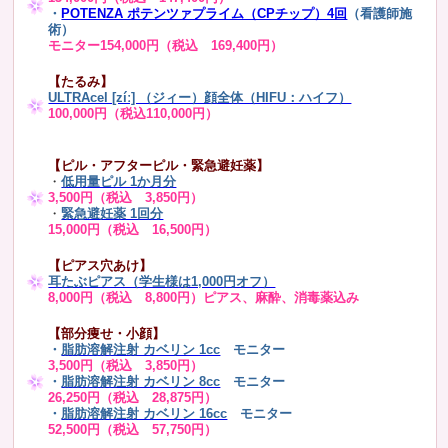
・
POTENZA ポテンツァプライム（CPチップ）4回
（看護師施
術）
モニター154,000円（税込 169,400円）
【たるみ】
ULTRAcel [zíː] （ジィー）顔全体（HIFU：ハイフ）
100,000円（税込110,000円）
【ピル・アフターピル・緊急避妊薬】
・
低用量ピル 1か月分
3,500円（税込 3,850円）
・
緊急避妊薬 1回分
15,000円（税込 16,500円）
【ピアス穴あけ】
耳たぶピアス（学生様は1,000円オフ）
8,000円（税込 8,800円）ピアス、麻酔、消毒薬込み
【部分痩せ・小顔】
・
脂肪溶解注射 カベリン 1cc
モニター
3,500円（税込 3,850円）
・
脂肪溶解注射 カベリン 8cc
モニター
26,250円（税込 28,875円）
・
脂肪溶解注射 カベリン 16cc
モニター
52,500円（税込 57,750円）