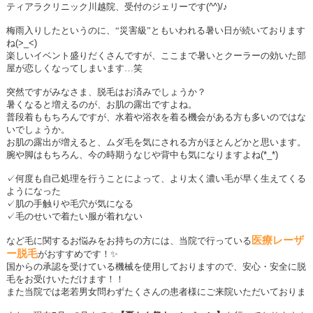
ティアラクリニック川越院、受付のジェリーです
(^^)/
♪
梅雨入りしたというのに、“災害級”ともいわれる暑い日が続いております
ね
(>_<)
楽しいイベント盛りだくさんですが、ここまで暑いとクーラーの効いた部
屋が恋しくなってしまいます…笑
突然ですがみなさま、脱毛はお済みでしょうか？
暑くなると増えるのが、お肌の露出ですよね。
普段着ももちろんですが、水着や浴衣を着る機会がある方も多いのではな
いでしょうか。
お肌の露出が増えると、ムダ毛を気にされる方がほとんどかと思います。
腕や脚はもちろん、今の時期うなじや背中も気になりますよね
(*_*)
✓
何度も自己処理を行うことによって、より太く濃い毛が早く生えてくる
ようになった
✓
肌の
手触りや毛穴が気になる
✓
毛のせいで着たい服が着れない
医療レーザ
など毛に関するお悩みをお持ちの方には、当院で行っている
ー脱毛
がおすすめです！
✨
国からの承認を受けている機械を使用しておりますので、安心・安全に脱
毛をお受けいただけます！！
また当院では老若男女問わずたくさんの患者様にご来院いただいておりま