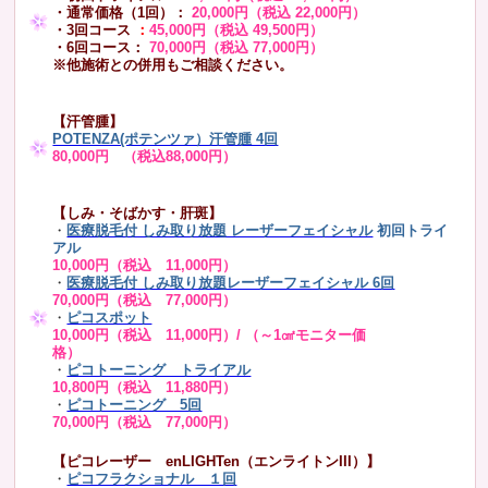
・通常価格（1回）：
20,000円（税込 22,000円）
・3回コース
：
45,000円（税込 49,500円）
・6回コース：
70,000円（税込 77,000円）
※他施術との併用もご相談ください。
【汗管腫】
POTENZA(ポテンツァ）汗管腫 4回
80,000円 （税込88,000円）
【しみ・そばかす・肝斑】
・
医療脱毛付 しみ取り放題 レーザーフェイシャル
初回トライ
アル
10,000円（税込 11,000円）
・
医療脱毛付 しみ取り放題レーザーフェイシャル 6回
70,000円（税込 77,000円）
・
ピコスポット
10,000円（税込 11,000円）/ （～1㎠モニター価
格）
・
ピコトーニング トライアル
10,800円（税込 11,880円）
・
ピコトーニング 5回
70,000円（税込 77,000円）
【ピコレーザー enLIGHTen（エンライトンIII）】
・
ピコフラクショナル １回