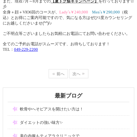
また、現在
7
月～
8
月までの
【夏トク祭キャンペーン】
を行っております☆
彡
全身＋顔＋
VIO6
回のコースが、
Lady
’
s
￥
240,000
Men
’
s
￥
290,000
（税
込）とお得にご案内可能ですので、気になる方はぜひ
1
度カウンセリング
にお越しくださいませ
(^^)/
♪
ご不明点等ございましたらお気軽にお電話にてお問い合わせください。
全てのご予約お電話がスムーズです、お待ちしております！
TEL
：
049-229-2200
前へ
次へ
最新ブログ
軟骨やへそピアスを開けたい方は！
ダイエットの強い味方✨
美白内服もティアラクリニックで