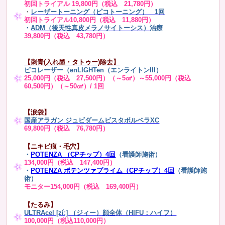
初回トライアル 19,800円（税込 21,780円）
・
レーザートーニング（ピコトーニング） 1回
初回トライアル10,800円（税込 11,880円）
・
ADM（後天性真皮メラノサイトーシス）
治療
39,800円（税込 43,780円）
【刺青(入れ墨・タトゥー)除去】
ピコレーザー（enLIGHTen（エンライトンIII）
25,000円（税込 27,500円）（～5㎠）～55,000円（税込
60,500円）（～50㎠）/ 1回
【涙袋】
国産アラガン ジュビダームビスタボルベラXC
69,800円（税込 76,780円）
【ニキビ痕・毛穴】
・
POTENZA （CPチップ）4回
（看護師施術）
134,000円（税込 147,400円）
・
POTENZA ポテンツァプライム（CPチップ）4回
（看護師施
術）
モニター154,000円（税込 169,400円）
【たるみ】
ULTRAcel [zíː] （ジィー）顔全体（HIFU：ハイフ）
100,000円（税込110,000円）