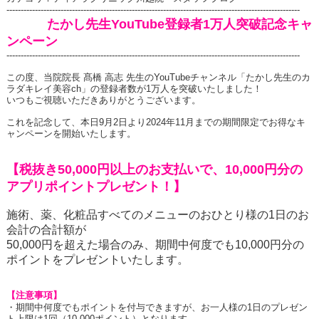
‐‐‐‐‐‐‐‐‐‐‐‐‐‐‐‐‐‐‐‐‐‐‐‐‐‐‐‐‐‐‐‐‐‐‐‐‐‐‐‐‐‐‐‐‐‐‐‐‐‐‐‐‐‐‐‐‐‐‐‐‐‐‐‐‐‐‐‐‐‐‐‐‐‐‐‐‐‐‐‐‐‐‐‐‐‐‐‐‐‐‐‐‐‐‐‐‐‐‐‐‐‐‐
たかし先生
YouTube
登録者
1
万人突破記念キャ
ンペーン
‐‐‐‐‐‐‐‐‐‐‐‐‐‐‐‐‐‐‐‐‐‐‐‐‐‐‐‐‐‐‐‐‐‐‐‐‐‐‐‐‐‐‐‐‐‐‐‐‐‐‐‐‐‐‐‐‐‐‐‐‐‐‐‐‐‐‐‐‐‐‐‐‐‐‐‐‐‐‐‐‐‐‐‐‐‐‐‐‐‐‐‐‐‐‐‐‐‐‐‐‐‐‐
この度、当院院長 髙橋 高志 先生の
YouTube
チャンネル「たかし先生のカ
ラダキレイ美容
ch
」の登録者数が
1
万人を突破いたしました！
いつもご視聴いただきありがとうございます。
これを記念して、本日
9
月
2
日より
2024
年
11
月までの期間限定でお得なキ
ャンペーンを開始いたします。
【税抜き
50,000
円以上のお支払いで、
10,000
円分の
アプリポイントプレゼント！】
施術、薬、化粧品すべてのメニューのおひとり様の
1
日のお
会計の合計額が
50,000
円を超えた場合のみ、期間中何度でも
10,000
円分の
ポイントをプレゼントいたします。
【注意事項】
・期間中何度でもポイントを付与できますが、お一人様の
1
日のプレゼン
ト上限は
1
回（
10,000
ポイント）となります。