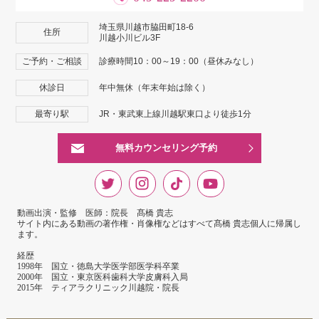
埼玉県川越市脇田町18-6
住所
川越小川ビル3F
ご予約・ご相談
診療時間10：00～19：00（昼休みなし）
休診日
年中無休（年末年始は除く）
最寄り駅
JR・東武東上線川越駅東口より徒歩1分
無料カウンセリング予約
動画出演・監修 医師：院長 髙橋 貴志
サイト内にある動画の著作権・肖像権などはすべて髙橋 貴志個人に帰属し
ます。
経歴
1998年 国立・徳島大学医学部医学科卒業
2000年 国立・東京医科歯科大学皮膚科入局
2015年 ティアラクリニック川越院・院長