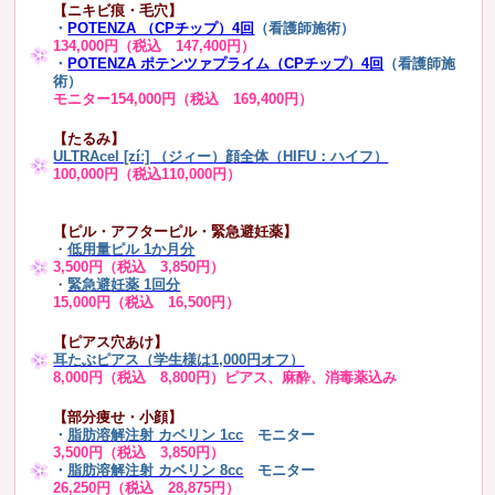
【ニキビ痕・毛穴】
・
POTENZA （CPチップ）4回
（看護師施術）
134,000円（税込 147,400円）
・
POTENZA ポテンツァプライム（CPチップ）4回
（看護師施
術）
モニター154,000円（税込 169,400円）
【たるみ】
ULTRAcel [zíː] （ジィー）顔全体（HIFU：ハイフ）
100,000円（税込110,000円）
【ピル・アフターピル・緊急避妊薬】
・
低用量ピル 1か月分
3,500円（税込 3,850円）
・
緊急避妊薬 1回分
15,000円（税込 16,500円）
【ピアス穴あけ】
耳たぶピアス（学生様は1,000円オフ）
8,000円（税込 8,800円）ピアス、麻酔、消毒薬込み
【部分痩せ・小顔】
・
脂肪溶解注射 カベリン 1cc
モニター
3,500円（税込 3,850円）
・
脂肪溶解注射 カベリン 8cc
モニター
26,250円（税込 28,875円）