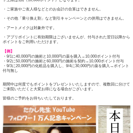
・ご家族やご友人様などとのお会計の合算はできません。
・その他「乗り換え割」など割引キャンペーンとの併用はできません。
・アートメイクは対象外です。
・アプリポイントに有効期限はございませんが、付与された翌日以降から
ポイントをご利用いただけます。
【例】
・
9/1
に
40,000
円の施術と
10,000
円の薬を購入→
10,000
ポイント付与
・
9/2
に
50,000
円の施術と
60,000
円の施術を契約→
10,000
ポイント付与
・
9/3
に
20,000
円の化粧品を購入し、
9/4
に
30,000
円の薬を購入→ポイント
付与無し
期間中は何度でもポイントをプレゼントいたしますので、複数回に分けて
ご来院いただくと大変お得になる場合がございます。
皆様のご予約をお待ちいたしております。