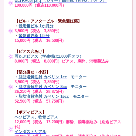
ULTRAcel [zíː] （ジィー）顔全体（HIFU：ハイフ）
100,000円（税込110,000円）
【ピル・アフターピル・緊急避妊薬】
・
低用量ピル 1か月分
3,500円（税込 3,850円）
・
緊急避妊薬 1回分
15,000円（税込 16,500円）
【ピアス穴あけ】
耳たぶピアス（学生様は1,000円オフ）
8,000円（税込 8,800円）ピアス、麻酔、消毒薬込み
【部分痩せ・小顔】
・
脂肪溶解注射 カベリン 1cc
モニター
3,500円（税込 3,850円）
・
脂肪溶解注射 カベリン 8cc
モニター
26,250円（税込 28,875円）
・
脂肪溶解注射 カベリン 16cc
モニター
52,500円（税込 57,750円）
【ボディピアス】
ヘソピアス、軟骨ピアス
12,000円（税込 13,200円）麻酔、消毒薬込み（別途ピアス
代）
インダストリアル