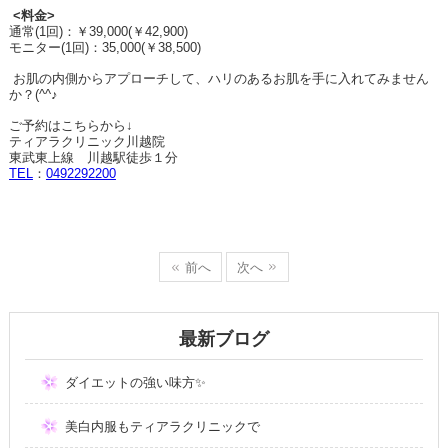
<
料金
>
通常
(1
回
)
：￥
39,000(
￥
42,900)
モニター
(1
回
)
：
35,000(
￥
38,500)
お肌の内側からアプローチして、ハリのあるお肌を手に入れてみません
か？
(^^
♪
ご予約はこちらから↓
ティアラクリニック川越院
東武東上線 川越駅徒歩１分
TEL
：
0492292200
前へ
次へ
最新ブログ
ダイエットの強い味方✨
美白内服もティアラクリニックで