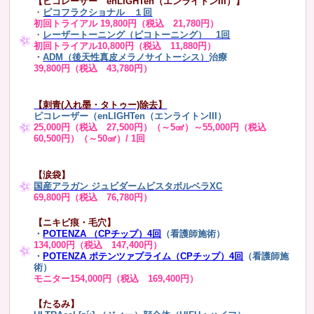
【ピコレーザー enLIGHTen（エンライトンIII）】
・
ピコフラクショナル １回
初回トライアル 19,800円（税込 21,780円）
・
レーザートーニング（ピコトーニング） 1回
初回トライアル10,800円（税込 11,880円）
・
ADM（後天性真皮メラノサイトーシス）
治療
39,800円（税込 43,780円）
【刺青(入れ墨・タトゥー)除去】
ピコレーザー（enLIGHTen（エンライトンIII）
25,000円（税込 27,500円）（～5㎠）～55,000円（税込
60,500円）（～50㎠）/ 1回
【涙袋】
国産アラガン ジュビダームビスタボルベラXC
69,800円（税込 76,780円）
【ニキビ痕・毛穴】
・
POTENZA （CPチップ）4回
（看護師施術）
134,000円（税込 147,400円）
・
POTENZA ポテンツァプライム（CPチップ）4回
（看護師施
術）
モニター154,000円（税込 169,400円）
【たるみ】