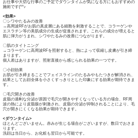
お仕事や大切な行事のご予定でダウンタイムが気になる方にもおすすめの
施術です
(^^
♪
<
効果
>
〇シワやたるみの改善
→高周波
RF
がお肌の真皮層にある細胞を刺激することで、コラーゲンや
エスラチン等の美肌成分の生成が促進されます。これらの成分が増えると
肌に弾力がうまれ、シワやたるみの改善につながります。
〇肌のタイトニング
→コラーゲンに高周波
RF
を照射すると、熱によって収縮し皮膚が引き締
まります。
個人差はありますが、照射直後から感じられる効果の一つです。
〇小顔効果
お肌が引き締まることでフェイスラインのたるみやもたつきが解消され、
結果としてお顔全体を小さくすっきりとした印象にする効果が期待できま
す。
〇毛穴開きの改善
皮脂の過剰な分泌が原因で毛穴が開きやすくなっている方の場合、
RF
周
波の熱により皮脂腺が刺激され、皮脂の分泌が抑制されることにより、毛
穴が開きにくくなる効果が期待できます。
<
ダウンタイム
>
ほとんどございません。赤みが生じる場合がございますが、数日でおさま
ります。
洗顔は当日から、お化粧も翌日から可能です。