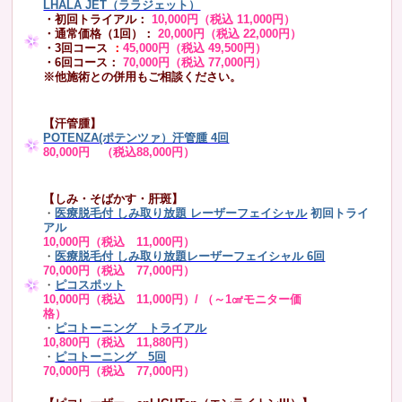
LHALA JET（ララジェット）
・初回トライアル：
10,000円（税込 11,000円）
・通常価格（1回）：
20,000円（税込 22,000円）
・3回コース
：
45,000円（税込 49,500円）
・6回コース：
70,000円（税込 77,000円）
※他施術との併用もご相談ください。
【汗管腫】
POTENZA(ポテンツァ）汗管腫 4回
80,000円 （税込88,000円）
【しみ・そばかす・肝斑】
・
医療脱毛付 しみ取り放題 レーザーフェイシャル
初回トライ
アル
10,000円（税込 11,000円）
・
医療脱毛付 しみ取り放題レーザーフェイシャル 6回
70,000円（税込 77,000円）
・
ピコスポット
10,000円（税込 11,000円）/ （～1㎠モニター価
格）
・
ピコトーニング トライアル
10,800円（税込 11,880円）
・
ピコトーニング 5回
70,000円（税込 77,000円）