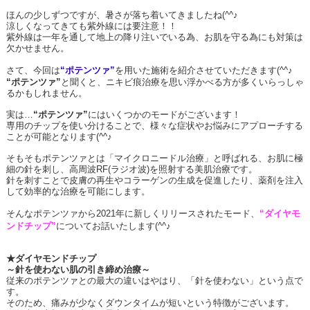
ほんの少しずつですが、暑さが落ち着いてきましたね
(^^
♪
涼しくなってきても紫外線には要注意！！
紫外線は一年を通して地上の降り注いでいる為、お肌を守る為にも対策は
欠かせません。
さて、今回は
“ポテンツァ”
を用いた施術を紹介させていただきます
(^^
♪
“ポテンツァ”
と聞くと、ニキビ痕治療を思い浮かべる方が多くいらっしゃ
るかもしれません。
実は…
“ポテンツァ”
にはいくつかのモードがございます！
専用のチップを使い分けることで、様々な症状やお悩みにアプローチする
ことが可能となります
(^^
♪
そもそもポテンツァとは「マイクロニードル治療」と呼ばれる、お肌に極
細の針を刺し、高周波
RF(
ラジオ波
)
を照射する美肌治療です。
針を刺すことで皮膚の再生やコラーゲンの生成を促進したり、薬剤を注入
して効率的な治療を可能にします。
そんなポテンツァから
2021
年に新しくリリースされたモード、
“ダイヤモ
ンドチップ”
についてお話いたします
(^^
♪
★ダイヤモンドチップ
～針を使わない肌の引き締め治療～
従来のポテンツァとの最大の違いはやはり、「針を使わない」という点で
す。
そのため、痛みが少なくダウンタイムが短いという特徴がございます。