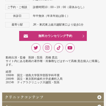
ご予約・ご相談
診療時間10：00～19：00（昼休みなし）
休診日
年中無休（年末年始は除く）
最寄り駅
JR・東武東上線川越駅東口より徒歩1分
無料カウンセリング予約
動画出演・監修 医師：院長 髙橋 貴志
サイト内にある動画の著作権・肖像権などはすべて髙橋 貴志個人に帰属し
ます。
経歴
1998年 国立・徳島大学医学部医学科卒業
2000年 国立・東京医科歯科大学皮膚科入局
2015年 ティアラクリニック川越院・院長