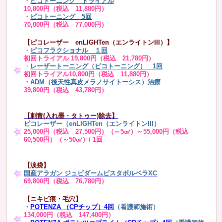
・
ピコトーニング トライアル
10,800円（税込 11,880円）
・
ピコトーニング 5回
70,000円（税込 77,000円）
【ピコレーザー enLIGHTen（エンライトンIII）】
・
ピコフラクショナル １回
初回トライアル 19,800円（税込 21,780円）
・
レーザートーニング（ピコトーニング） 1回
初回トライアル10,800円（税込 11,880円）
・
ADM（後天性真皮メラノサイトーシス）
治療
39,800円（税込 43,780円）
【刺青(入れ墨・タトゥー)除去】
ピコレーザー（enLIGHTen（エンライトンIII）
25,000円（税込 27,500円）（～5㎠）～55,000円（税込
60,500円）（～50㎠）/ 1回
【涙袋】
国産アラガン ジュビダームビスタボルベラXC
69,800円（税込 76,780円）
【ニキビ痕・毛穴】
・
POTENZA （CPチップ）4回
（看護師施術）
134,000円（税込 147,400円）