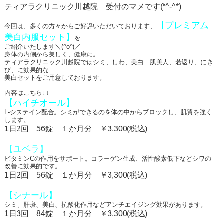
ティアラクリニック川越院 受付のマメです
(*^-^*)
【プレミアム
今回は、多くの方々からご好評いただいております、
美白内服セット】
を
ご紹介いたします＼
(^o^)
／
身体の内側から美しく、健康に。
ティアラクリニック川越院ではシミ、しわ、美白、肌美人、若返り、にき
び、に効果的な
美白セットをご用意しております。
内容はこちら↓↓
【ハイチオール】
L
‐システイン配合。シミができるのを体の中からブロックし、肌質を強く
します。
1
日
2
回
56
錠 １か月分 ￥
3,300(
税込
)
【ユベラ】
ビタミン
C
の作用をサポート。コラーゲン生成、活性酸素低下などシワの
改善に効果的です。
1
日
2
回
56
錠 １か月分 ￥
3,300(
税込
)
【シナール】
シミ、肝斑、美白、抗酸化作用などアンチエイジング効果があります。
1
日
3
回
84
錠 １か月分 ￥
3,300(
税込
)