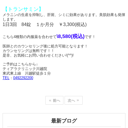
【トランサミン】
メラニンの生産を抑制し、肝斑、シミに効果があります。美肌効果も発揮
します。
1
日
3
回
84
錠 １か月分 ￥
3,300(
税込
)
\8,580(
税込
)
こちら
4
種類の内服薬を合わせて
です！
医師とのカウンセリング後に処方可能となります！
カウンセリングは無料です！！
是非、お気軽にお問い合わせください
!(^^)!
ご予約はこちらから↓
ティアラクリニック川越院
東武東上線 川越駅徒歩１分
TEL
：
0492292200
前へ
次へ
最新ブログ