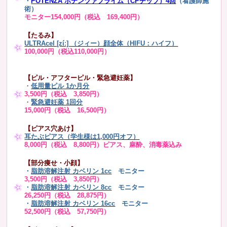
・
POTENZA ポテンツァプライム（CPチップ）4回
（看護師施
術）
モニター154,000円（税込 169,400円）
【たるみ】
ULTRAcel [zíː] （ジィー）顔全体（HIFU：ハイフ）
100,000円（税込110,000円）
【ピル・アフターピル・緊急避妊薬】
・
低用量ピル 1か月分
3,500円（税込 3,850円）
・
緊急避妊薬 1回分
15,000円（税込 16,500円）
【ピアス穴あけ】
耳たぶピアス（学生様は1,000円オフ）
8,000円（税込 8,800円）ピアス、麻酔、消毒薬込み
【部分痩せ・小顔】
・
脂肪溶解注射 カベリン 1cc
モニター
3,500円（税込 3,850円）
・
脂肪溶解注射 カベリン 8cc
モニター
26,250円（税込 28,875円）
・
脂肪溶解注射 カベリン 16cc
モニター
52,500円（税込 57,750円）