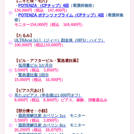
【ニキビ痕・毛穴】
・
POTENZA （CPチップ）4回
（看護師施術）
134,000円（税込 147,400円）
・
POTENZA ポテンツァプライム（CPチップ）4回
（看護師施
術）
モニター154,000円（税込 169,400円）
【たるみ】
ULTRAcel [zíː] （ジィー）顔全体（HIFU：ハイフ）
100,000円（税込110,000円）
【ピル・アフターピル・緊急避妊薬】
・
低用量ピル 1か月分
3,500円（税込 3,850円）
・
緊急避妊薬 1回分
15,000円（税込 16,500円）
【ピアス穴あけ】
耳たぶピアス（学生様は1,000円オフ）
8,000円（税込 8,800円）ピアス、麻酔、消毒薬込み
【部分痩せ・小顔】
・
脂肪溶解注射 カベリン 1cc
モニター
3,500円（税込 3,850円）
・
脂肪溶解注射 カベリン 8cc
モニター
26,250円（税込 28,875円）