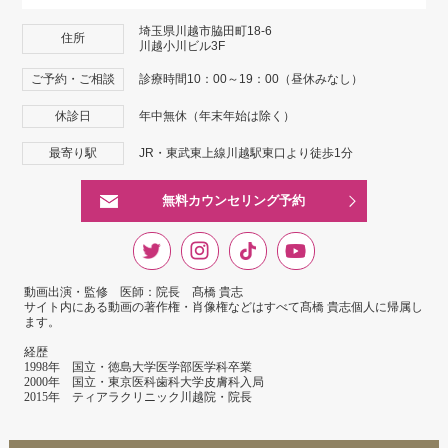
埼玉県川越市脇田町18-6
住所
川越小川ビル3F
ご予約・ご相談
診療時間10：00～19：00（昼休みなし）
休診日
年中無休（年末年始は除く）
最寄り駅
JR・東武東上線川越駅東口より徒歩1分
無料カウンセリング予約
動画出演・監修 医師：院長 髙橋 貴志
サイト内にある動画の著作権・肖像権などはすべて髙橋 貴志個人に帰属し
ます。
経歴
1998年 国立・徳島大学医学部医学科卒業
2000年 国立・東京医科歯科大学皮膚科入局
2015年 ティアラクリニック川越院・院長