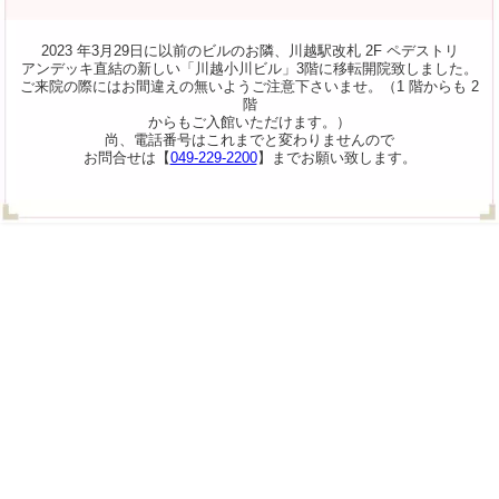
2023 年3月29日に以前のビルのお隣、川越駅改札 2F ペデストリ
アンデッキ直結の新しい「川越小川ビル」3階に移転開院致しました。
ご来院の際にはお間違えの無いようご注意下さいませ。（1 階からも 2
階
からもご入館いただけます。）
尚、電話番号はこれまでと変わりませんので
お問合せは【
049-229-2200
】までお願い致します。