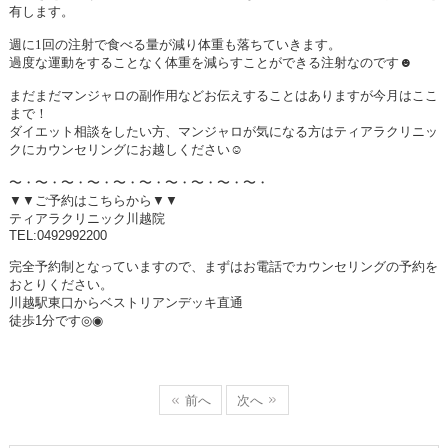
有します。
週に1回の注射で食べる量が減り体重も落ちていきます。
過度な運動をすることなく体重を減らすことができる注射なのです☻
まだまだマンジャロの副作用などお伝えすることはありますが今月はここ
まで！
ダイエット相談をしたい方、マンジャロが気になる方はティアラクリニッ
クにカウンセリングにお越しください
☺
〜・〜・〜・〜・〜・〜・〜・〜・〜・〜・
▼▼ご予約はこちらから▼▼
ティアラクリニック川越院
TEL:0492992200
完全予約制となっていますので、まずはお電話でカウンセリングの予約を
おとりください。
川越駅東口からベストリアンデッキ直通
徒歩
1
分です
◎◉
前へ
次へ