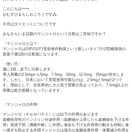
こんにちは〜〜
おむすびまんしおごろうです
⁂
今月はダイエットについてです
みなさんいま話題のマンジャロという注射はご存知ですか？
〈マンジャロとは？〉
マンジャロは
GIP/GLP1
受容体作動薬という新しいタイプの
2
型糖尿病の
新薬で週
1
回の注射薬になります。
〈使い方〉
週に
1
回、皮下に注射します。
導入用量の
2.5mg
から
5mg
、
7.5mg
、
10mg
、
12.5mg
、
15mg
が存在しま
す。しかし、日本において実質使用可能なのは、
2.5mg
と
5mg
の
2
つで
す。理由として、全世界的に大人気で需要が高まっており、
7.5mg
以上の
用量は処方困難となっていますす。
〈マンジャロの作用〉
マンジャロ（チルゼパチド）には以下の作用があります。
血糖依存性のインスリン分泌作用（血糖値が上昇したら血糖値を下げる作
用）視床下部（満腹中枢）に作用し食欲を下げる作用胃の動きを抑制し食
べ過ぎを防止する作用
マンジャロは強力な血糖改善作用・体重減少作用を