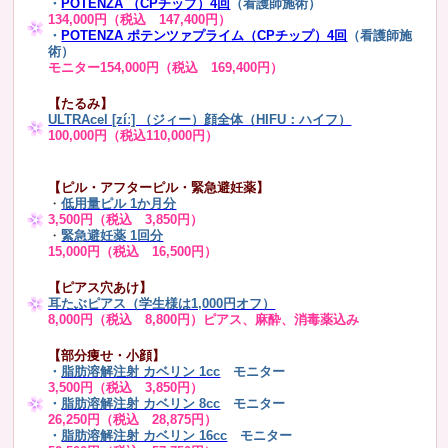
・
POTENZA （CPチップ）4回
（看護師施術）
134,000円（税込 147,400円）
・
POTENZA ポテンツァプライム（CPチップ）4回
（看護師施
術）
モニター154,000円（税込 169,400円）
【たるみ】
ULTRAcel [zíː] （ジィー）顔全体（HIFU：ハイフ）
100,000円（税込110,000円）
【ピル・アフターピル・緊急避妊薬】
・
低用量ピル 1か月分
3,500円（税込 3,850円）
・
緊急避妊薬 1回分
15,000円（税込 16,500円）
【ピアス穴あけ】
耳たぶピアス（学生様は1,000円オフ）
8,000円（税込 8,800円）ピアス、麻酔、消毒薬込み
【部分痩せ・小顔】
・
脂肪溶解注射 カベリン 1cc
モニター
3,500円（税込 3,850円）
・
脂肪溶解注射 カベリン 8cc
モニター
26,250円（税込 28,875円）
・
脂肪溶解注射 カベリン 16cc
モニター