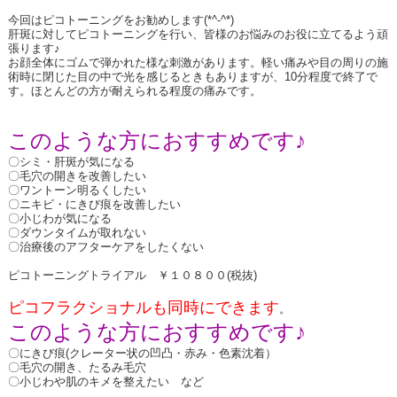
今回はピコトーニングをお勧めします(*^-^*)
肝斑に対してピコトーニングを行い、皆様のお悩みのお役に立てるよう頑
張ります♪
お顔全体にゴムで弾かれた様な刺激があります。軽い痛みや目の周りの施
術時に閉じた目の中で光を感じるときもありますが、10分程度で終了で
す。ほとんどの方が耐えられる程度の痛みです。
このような方におすすめです♪
〇シミ・肝斑が気になる
〇毛穴の開きを改善したい
〇ワントーン明るくしたい
〇ニキビ・にきび痕を改善したい
〇小じわが気になる
〇ダウンタイムが取れない
〇治療後のアフターケアをしたくない
ピコトーニングトライアル ￥１０８００(税抜)
ピコフラクショナルも同時にできます
。
このような方におすすめです♪
〇にきび痕(クレーター状の凹凸・赤み・色素沈着）
〇毛穴の開き、たるみ毛穴
〇小じわや肌のキメを整えたい など