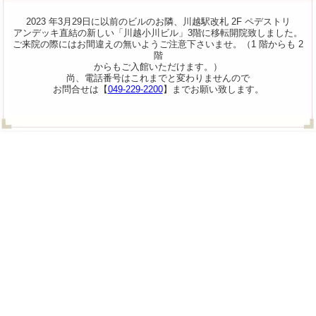
2023 年3月29日に以前のビルのお隣、川越駅改札 2F ペデストリ
アンデッキ直結の新しい「川越小川ビル」3階に移転開院致しました。
ご来院の際にはお間違えの無いようご注意下さいませ。（1 階からも 2
階
からもご入館いただけます。）
尚、電話番号はこれまでと変わりませんので
お問合せは【
049-229-2200
】までお願い致します。