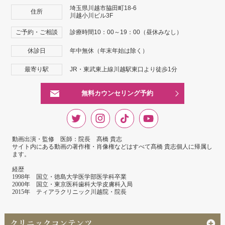
埼玉県川越市脇田町18-6
住所
川越小川ビル3F
ご予約・ご相談
診療時間10：00～19：00（昼休みなし）
休診日
年中無休（年末年始は除く）
最寄り駅
JR・東武東上線川越駅東口より徒歩1分
無料カウンセリング予約
動画出演・監修 医師：院長 髙橋 貴志
サイト内にある動画の著作権・肖像権などはすべて髙橋 貴志個人に帰属し
ます。
経歴
1998年 国立・徳島大学医学部医学科卒業
2000年 国立・東京医科歯科大学皮膚科入局
2015年 ティアラクリニック川越院・院長