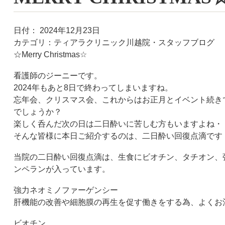
日付：
2024年12月23日
カテゴリ：
ティアラクリニック川越院・スタッフブログ
☆
Merry Christmas☆
看護師のジーニーです。
2024
年もあと
8
日で終わってしまいますね。
忘年会、クリスマス会、これからはお正月とイベント続き
でしょうか？
楽しく呑んだ次の日は二日酔いに苦しむ方もいますよね・
そんな皆様に本日ご紹介するのは、二日酔い回復点滴です
当院の二日酔い回復点滴は、生食にビオチン、タチオン、
ンペランが入っています。
強力ネオミノファーゲンシー
肝機能の改善や細胞膜の再生を促す働きをする為、よくお
ビオチン