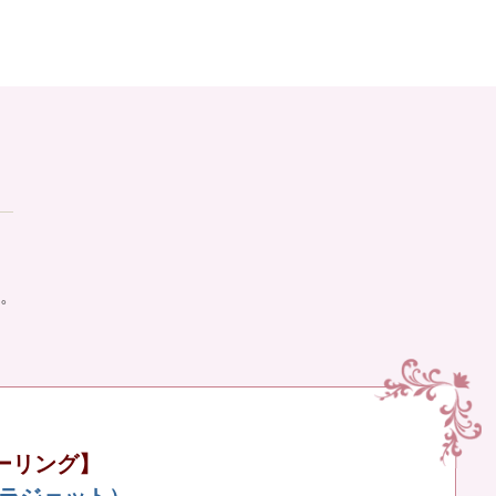
。
ーリング】