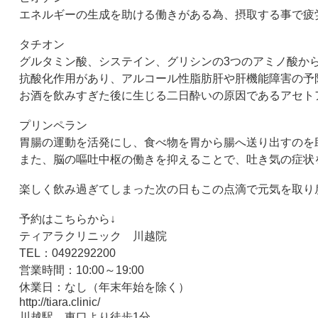
エネルギーの生成を助ける働きがある為、摂取する事で疲
タチオン
グルタミン酸、システイン、グリシンの
3
つのアミノ酸か
抗酸化作用があり、アルコール性脂肪肝や肝機能障害の予
お酒を飲みすぎた後に生じる二日酔いの原因であるアセト
プリンペラン
胃腸の運動を活発にし、食べ物を胃から腸へ送り出すのを
また、脳の嘔吐中枢の働きを抑えることで、吐き気の症状
楽しく飲み過ぎてしまった次の日もこの点滴で元気を取り
予約はこちらから↓
ティアラクリニック 川越院
TEL
：
0492292200
営業時間：
10:00
～
19:00
休業日：なし（年末年始を除く）
http://tiara.clinic/
川越駅 東口より徒歩
1
分