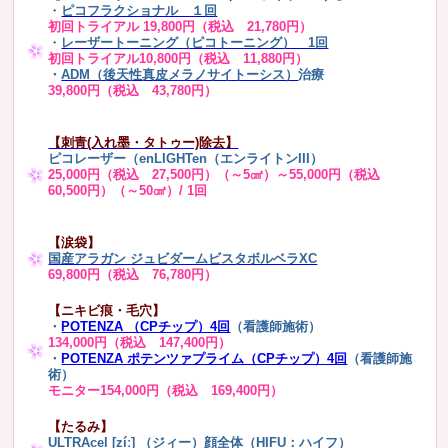
・
ピコフラクショナル １回
初回トライアル 19,800円（税込 21,780円）
・
レーザートーニング（ピコトーニング） 1回
初回トライアル10,800円（税込 11,880円）
・
ADM（後天性真皮メラノサイトーシス）
治療
39,800円（税込 43,780円）
【刺青(入れ墨・タトゥー)除去】
ピコレーザー（enLIGHTen（エンライトンIII）
25,000円（税込 27,500円）（～5㎠）～55,000円（税込
60,500円）（～50㎠）/ 1回
【涙袋】
国産アラガン ジュビダームビスタボルベラXC
69,800円（税込 76,780円）
【ニキビ痕・毛穴】
・
POTENZA （CPチップ）4回
（看護師施術）
134,000円（税込 147,400円）
・
POTENZA ポテンツァプライム（CPチップ）4回
（看護師施
術）
モニター154,000円（税込 169,400円）
【たるみ】
ULTRAcel [zíː] （ジィー）顔全体（HIFU：ハイフ）