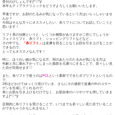
受付のびしょんです
(^
▽
^)/
本年もティアラクリニックをどうぞよろしくお願いいたします。
早速ですが、
お顔のたるみが気になっているという方はいらっしゃいませ
んか？
今回はそんな方々にオススメしたい、糸リフトについてお話していこうと
思います！
リフト系の治療というと、いくつか種類がありますがご存じでしょうか
フェイスリフト、糸リフト、ショッピングリフトなどなど…
その中でも、
「糸リフト」
は皮膚を切ることなくお顔を引き上げることが
できるので、
とってもオススメなんです！
特に、ほうれい線が気になる方、頬のあたりのたるみが気になる方は
年齢と共に垂れ下がってしまった脂肪を元通りにすることで、若々しい見
た目が目指せます♡
また、糸リフトで使うのは
PCL
という素材でできたボブリフトというもの
で、
2
年ほどかけてゆっくり溶けていき、さらにその過程で皮膚の中のコラー
ゲンを生成してくれるので、
単にお肌を引き上げるだけでなく、お肌自体のハリやツヤも増していきま
すよ
(^
▽
^)/
定期的に糸リフトを受けることで、いつまでも若々しい見た目でいること
ができちゃうかもしれません！