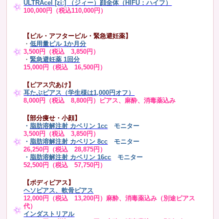
ULTRAcel [zíː] （ジィー）顔全体（HIFU：ハイフ）
100,000円（税込110,000円）
【ピル・アフターピル・緊急避妊薬】
・
低用量ピル 1か月分
3,500円（税込 3,850円）
・
緊急避妊薬 1回分
15,000円（税込 16,500円）
【ピアス穴あけ】
耳たぶピアス（学生様は1,000円オフ）
8,000円（税込 8,800円）ピアス、麻酔、消毒薬込み
【部分痩せ・小顔】
・
脂肪溶解注射 カベリン 1cc
モニター
3,500円（税込 3,850円）
・
脂肪溶解注射 カベリン 8cc
モニター
26,250円（税込 28,875円）
・
脂肪溶解注射 カベリン 16cc
モニター
52,500円（税込 57,750円）
【ボディピアス】
ヘソピアス、軟骨ピアス
12,000円（税込 13,200円）麻酔、消毒薬込み（別途ピアス
代）
インダストリアル