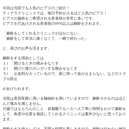
今回は当
院でも人気のピアスのご紹介！
ティアラクリニックでは、毎日予約が入るほど人気のピアス！
ピアスの施術をご希望される患者様が非常に多いです。
ピアスを穴あけされる患者様の
99%
以上は麻酔をされます。
「麻酔をしてくれるクリニックがほかにない」
「麻酔をして本当に痛くなくて、一瞬で終わった」
と、喜びのお声を頂きます。
麻酔をする理由としては
１） 開けるときの痛みをなくす
２） 開けた後のガンガンする痛みをなくす
３） 止血剤が入っているので、家に帰って血が止まらない、などのトラ
ブル防止
があげられます。
当院は美容医療に用いる極細針を用いていますので、麻酔そのものはほと
んど痛みを感じません。
川越ではもちろんのこと、首都圏でも一人一人丁寧に時間をかけて麻酔を
して、角度や位置を相談してくれるクリニックは案外少ないと思っており
ます。
麻酔をする側としては、手間と時間を要しますので、麻酔は行わない施設