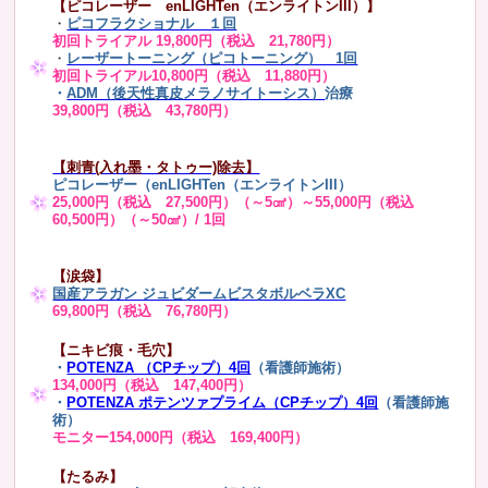
【ピコレーザー enLIGHTen（エンライトンIII）】
・
ピコフラクショナル １回
初回トライアル 19,800円（税込 21,780円）
・
レーザートーニング（ピコトーニング） 1回
初回トライアル10,800円（税込 11,880円）
・
ADM（後天性真皮メラノサイトーシス）
治療
39,800円（税込 43,780円）
【刺青(入れ墨・タトゥー)除去】
ピコレーザー（enLIGHTen（エンライトンIII）
25,000円（税込 27,500円）（～5㎠）～55,000円（税込
60,500円）（～50㎠）/ 1回
【涙袋】
国産アラガン ジュビダームビスタボルベラXC
69,800円（税込 76,780円）
【ニキビ痕・毛穴】
・
POTENZA （CPチップ）4回
（看護師施術）
134,000円（税込 147,400円）
・
POTENZA ポテンツァプライム（CPチップ）4回
（看護師施
術）
モニター154,000円（税込 169,400円）
【たるみ】