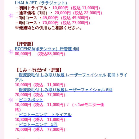
LHALA JET（ララジェット）
・初回トライアル：
10,000円（税込 11,000円）
・通常価格（1回）：
20,000円（税込 22,000円）
・3回コース
：
45,000円（税込 49,500円）
・6回コース：
70,000円（税込 77,000円）
※他施術との併用もご相談ください。
【汗管腫】
POTENZA(ポテンツァ）汗管腫 4回
80,000円 （税込88,000円）
【しみ・そばかす・肝斑】
・
医療脱毛付 しみ取り放題 レーザーフェイシャル
初回トライ
アル
10,000円（税込 11,000円）
・
医療脱毛付 しみ取り放題レーザーフェイシャル 6回
70,000円（税込 77,000円）
・
ピコスポット
10,000円（税込 11,000円）/ （～1㎠モニター価
格）
・
ピコトーニング トライアル
10,800円（税込 11,880円）
・
ピコトーニング 5回
70,000円（税込 77,000円）