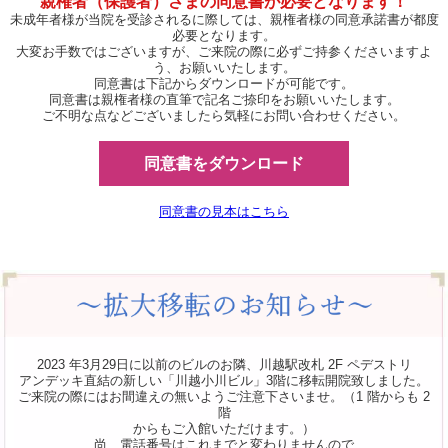
親権者（保護者）さまの同意書が必要となります！
未成年者様が当院を受診されるに際しては、親権者様の同意承諾書が都度
必要となります。
大変お手数ではございますが、ご来院の際に必ずご持参くださいますよ
う、お願いいたします。
同意書は下記からダウンロードが可能です。
同意書は親権者様の直筆で記名ご捺印をお願いいたします。
ご不明な点などございましたら気軽にお問い合わせください。
同意書をダウンロード
同意書の見本はこちら
2023 年3月29日に以前のビルのお隣、川越駅改札 2F ペデストリ
アンデッキ直結の新しい「川越小川ビル」3階に移転開院致しました。
ご来院の際にはお間違えの無いようご注意下さいませ。（1 階からも 2
階
からもご入館いただけます。）
尚、電話番号はこれまでと変わりませんので