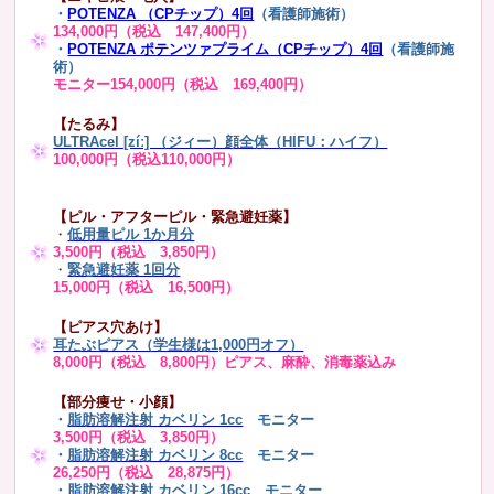
・
POTENZA （CPチップ）4回
（看護師施術）
134,000円（税込 147,400円）
・
POTENZA ポテンツァプライム（CPチップ）4回
（看護師施
術）
モニター154,000円（税込 169,400円）
【たるみ】
ULTRAcel [zíː] （ジィー）顔全体（HIFU：ハイフ）
100,000円（税込110,000円）
【ピル・アフターピル・緊急避妊薬】
・
低用量ピル 1か月分
3,500円（税込 3,850円）
・
緊急避妊薬 1回分
15,000円（税込 16,500円）
【ピアス穴あけ】
耳たぶピアス（学生様は1,000円オフ）
8,000円（税込 8,800円）ピアス、麻酔、消毒薬込み
【部分痩せ・小顔】
・
脂肪溶解注射 カベリン 1cc
モニター
3,500円（税込 3,850円）
・
脂肪溶解注射 カベリン 8cc
モニター
26,250円（税込 28,875円）
・
脂肪溶解注射 カベリン 16cc
モニター