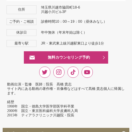
埼玉県川越市脇田町18-6
住所
川越小川ビル3F
ご予約・ご相談
診療時間10：00～19：00（昼休みなし）
休診日
年中無休（年末年始は除く）
最寄り駅
JR・東武東上線川越駅東口より徒歩1分
無料カウンセリング予約
動画出演・監修 医師：院長 髙橋 貴志
サイト内にある動画の著作権・肖像権などはすべて髙橋 貴志個人に帰属し
ます。
経歴
1998年 国立・徳島大学医学部医学科卒業
2000年 国立・東京医科歯科大学皮膚科入局
2015年 ティアラクリニック川越院・院長