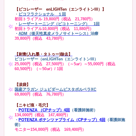
【ピコレーザー enLIGHTen（エンライトンIII）】
・
ピコフラクショナル １回
初回トライアル 19,800円（税込 21,780円）
・
レーザートーニング（ピコトーニング） 1回
初回トライアル10,800円（税込 11,880円）
・
ADM（後天性真皮メラノサイトーシス）
治療
39,800円（税込 43,780円）
【刺青(入れ墨・タトゥー)除去】
ピコレーザー（enLIGHTen（エンライトンIII）
25,000円（税込 27,500円）（～5㎠）～55,000円（税込
60,500円）（～50㎠）/ 1回
【涙袋】
国産アラガン ジュビダームビスタボルベラXC
69,800円（税込 76,780円）
【ニキビ痕・毛穴】
・
POTENZA （CPチップ）4回
（看護師施術）
134,000円（税込 147,400円）
・
POTENZA ポテンツァプライム（CPチップ）4回
（看護師施
術）
モニター154,000円（税込 169,400円）