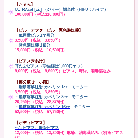
【たるみ】
ULTRAcel [zíː] （ジィー）顔全体（HIFU：ハイフ）
100,000円（税込110,000円）
【ピル・アフターピル・緊急避妊薬】
・
低用量ピル 1か月分
3,500円（税込 3,850円）
・
緊急避妊薬 1回分
15,000円（税込 16,500円）
【ピアス穴あけ】
耳たぶピアス（学生様は1,000円オフ）
8,000円（税込 8,800円）ピアス、麻酔、消毒薬込み
【部分痩せ・小顔】
・
脂肪溶解注射 カベリン 1cc
モニター
3,500円（税込 3,850円）
・
脂肪溶解注射 カベリン 8cc
モニター
26,250円（税込 28,875円）
・
脂肪溶解注射 カベリン 16cc
モニター
52,500円（税込 57,750円）
【ボディピアス】
ヘソピアス、軟骨ピアス
12,000円（税込 13,200円）麻酔、消毒薬込み（別途ピアス
代）