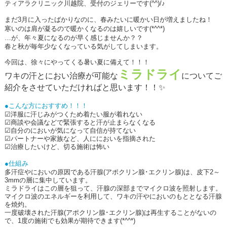
ティアラクリニック川越院、受付のジェリーです
(^^)/
♪
まだ3月に入ったばかりなのに、春みたいに暖かい日が増えましたね！
寒いのは肩が凝るので暖かくなるのは嬉しいです(*^^*)
…が、年々夏になるのが早く感じませんか？？
春と秋が毎年少なくなっている気がしてしまいます。
今回は、徐々にやってくる暑い夏に備えて！！！
ミラドライ
ワキの汗とにおい治療が可能な
についてご
紹介をさせていただければと思います！！✨
●こんな方におすすめ！！！
☑洋服に汗じみがつくため着たい服が着れない
☑商談や会議などで緊張すると汗が止まらなくなる
☑自分のにおいが気になって自信が持てない
☑パートナーや家族など、人ににおいを指摘された
☑治療したいけど、切る施術は怖い
●仕組み
多汗症やにおいの原因である汗腺
(
アポクリン腺･エクリン腺
)
は、皮下
2
～
3mm
の層に集中しています。
ミラドライはこの層を狙って、汗腺の深部までマイクロ波を照射します。
マイクロ波のエネルギーを利用して、ワキの汗やにおいのもととなる汗腺
を焼灼。
一度破壊された汗腺
(
アポクリン腺･エクリン腺
)
は再生することがないの
で、
1
度の施術でも効果が期待できます(*^^*)