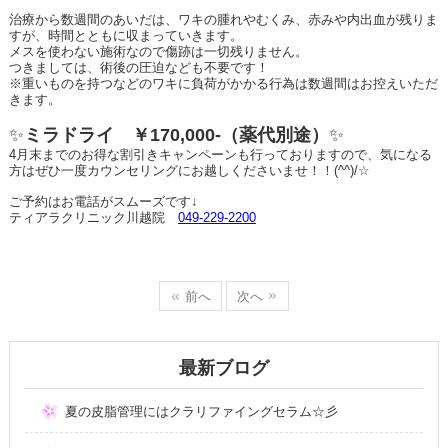
治療から数週間のあいだは、ワキの腫れやむくみ、赤みや内出血が残りま
すが、時間とともに収まっていきます。
メスを使わない施術なので傷跡は一切残りません。
つきましては、術後の圧迫なども不要です！
※重いものを持つなどのワキに負荷がかかる行為は数週間はお控えいただ
きます。
✨
ミラドライ ￥170,000-（薬代別途）
✨
4月末までのお得な割引きキャンペーンも行っておりますので、気になる
方はぜひ一度カウンセリングにお越しくださいませ！！
(^^)/☆
ご予約はお電話がスムーズです↓
ティアラクリニック川越院
049-229-2200
前へ
次へ
最新ブログ
夏の皮脂管理にはクラリファイングセラム☆彡