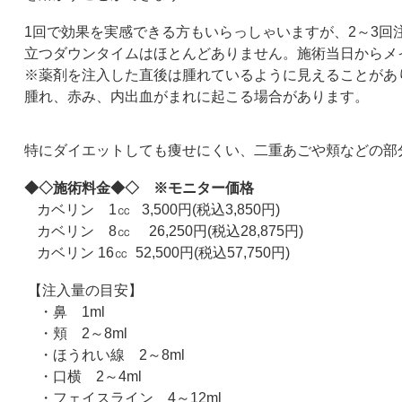
1
回で効果を実感できる方もいらっしゃいますが、
2
～
3
回
立つダウンタイムはほとんどありません。施術当日からメ
※薬剤を注入した直後は腫れているように見えることがあ
腫れ、赤み、内出血がまれに起こる場合があります。
特にダイエットしても痩せにくい、二重あごや頬などの部
◆◇施術料金◆◇ ※モニター価格
カベリン
1
㏄
3,500
円
(
税込
3,850
円
)
カベリン
8
㏄
26,250
円
(
税込
28,875
円
)
カベリン
16
㏄
52,500
円
(
税込
57,750
円
)
【注入量の目安】
・鼻
1ml
・頬
2
～
8ml
・ほうれい線
2
～
8ml
・口横
2
～
4ml
・フェイスライン
4
～
12ml