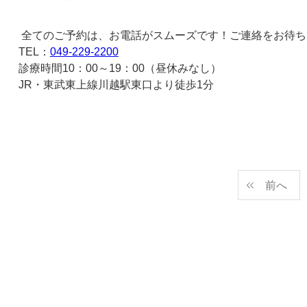
全てのご予約は、お電話がスムーズです！ご連絡をお待ち
TEL
：
049-229-2200
診療時間
10
：
00
～
19
：
00
（昼休みなし）
JR
・東武東上線川越駅東口より徒歩
1
分
前へ