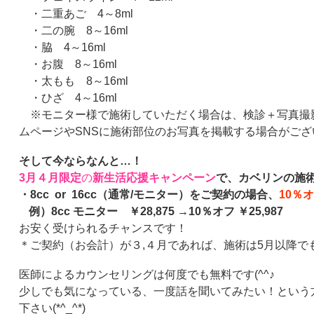
・二重あご
4
～
8ml
・二の腕
8
～
16ml
・脇
4
～
16ml
・お腹
8
～
16ml
・太もも
8
～
16ml
・ひざ
4
～
16ml
※モニター様で施術していただく場合は、検診＋写真撮
ムページや
SNS
に施術部位のお写真を掲載する場合がござ
そして今ならなんと…！
3
月４月限定
の
新生活応援キャンペーン
で、カベリンの施
・
8cc or 16cc
（通常
/
モニター）をご契約の場合、
10
％オ
例）
8cc
モニター ￥
28,875
→
10
％オフ ￥
25,987
お安く受けられるチャンスです！
＊ご契約（お会計）が３
,
４月であれば、施術は
5
月以降で
医師によるカウンセリングは何度でも無料です
(^^
♪
少しでも気になっている、一度話を聞いてみたい！という
下さい
(*^_^*)