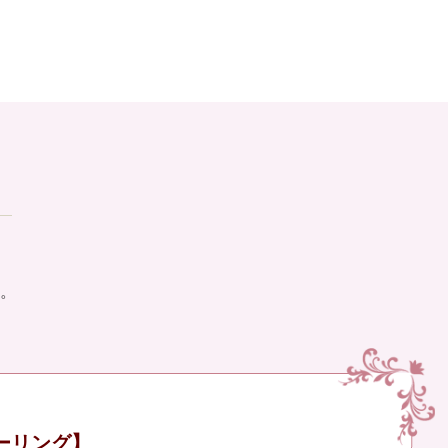
。
ーリング】