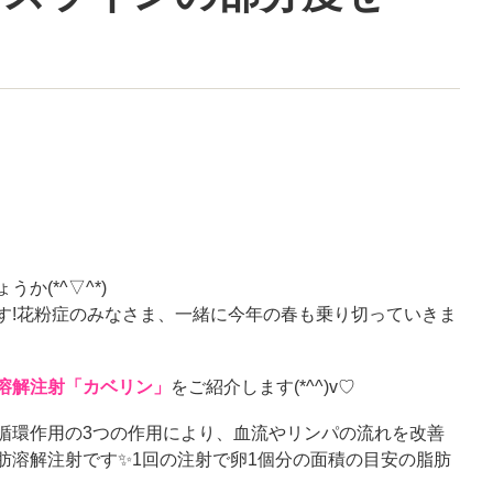
ょうか
(*^
▽
^*)
す
!
花粉症のみなさま、一緒に今年の春も乗り切っていきま
溶解注射「カベリン」
をご紹介します
(*^^)v
♡
循環作用の
3
つの作用により、血流やリンパの流れを改善
肪溶解注射です
✨1
回の注射で卵
1
個分の面積の目安の脂肪