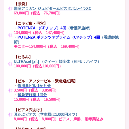
【涙袋】
国産アラガン ジュビダームビスタボルベラXC
69,800円（税込 76,780円）
【ニキビ痕・毛穴】
・
POTENZA （CPチップ）4回
（看護師施術）
134,000円（税込 147,400円）
・
POTENZA ポテンツァプライム（CPチップ）4回
（看護師施
術）
モニター154,000円（税込 169,400円）
【たるみ】
ULTRAcel [zíː] （ジィー）顔全体（HIFU：ハイフ）
100,000円（税込110,000円）
【ピル・アフターピル・緊急避妊薬】
・
低用量ピル 1か月分
3,500円（税込 3,850円）
・
緊急避妊薬 1回分
15,000円（税込 16,500円）
【ピアス穴あけ】
耳たぶピアス（学生様は1,000円オフ）
8,000円（税込 8,800円）ピアス、麻酔、消毒薬込み