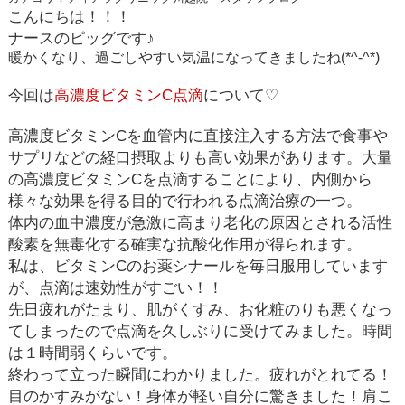
こんにちは！！！
ナースのピッグです
♪
暖かくなり、過ごしやすい気温になってきましたね(*^-^*)
今回は
高濃度ビタミン
C
点滴
について
♡
高濃度ビタミン
C
を血管内に直接注入する方法で食事や
サプリなどの経口摂取よりも高い効果があります。大量
の高濃度ビタミン
C
を点滴することにより、内側から
様々な効果を得る目的で行われる点滴治療の一つ。
体内の血中濃度が急激に高まり老化の原因とされる活性
酸素を無毒化する確実な抗酸化作用が得られます。
私は、ビタミン
C
のお薬シナールを毎日服用しています
が、
点滴は速効性がすごい！！
先日疲れがたまり、肌がくすみ、お化粧のりも悪くなっ
てしまったので点滴を久しぶりに受けてみました。時間
は１時間弱くらいです。
終わって立った瞬間にわかりました。疲れがとれてる！
目のかすみがない！身体が軽い自分に驚きました！肩こ