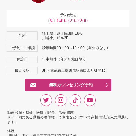
予約優先
049-229-2200
埼玉県川越市脇田町18-6
住所
川越小川ビル3F
ご予約・ご相談
診療時間10：00～19：00（昼休みなし）
休診日
年中無休（年末年始は除く）
最寄り駅
JR・東武東上線川越駅東口より徒歩1分
無料カウンセリング予約
動画出演・監修 医師：院長 髙橋 貴志
サイト内にある動画の著作権・肖像権などはすべて髙橋 貴志個人に帰属し
ます。
経歴
1998年 国立・徳島大学医学部医学科卒業