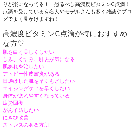
りが楽になってる！ 恐るべし高濃度ビタミン
C
点滴！
点滴を受けている有名人やモデルさんも多く雑誌やブロ
グでよく見かけますね！
高濃度ビタミン
C
点滴が特におすすめ
な方
♡
肌を白く美しくしたい
しみ、くすみ、肝斑が気になる
肌あれを治したい
アトピー性皮膚炎がある
日焼けした肌を早くもどしたい
エイジングケアを早くしたい
身体が疲れやすくなっている
疲労回復
がん予防したい
にきび改善
ストレスのある方
肌