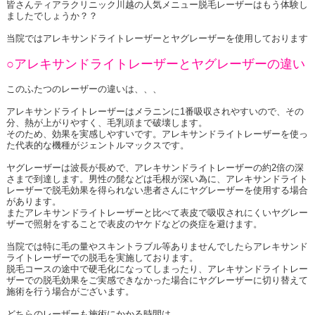
皆さんティアラクリニック川越の人気メニュー脱毛レーザーはもう体験し
ましたでしょうか？？
当院ではアレキサンドライトレーザーとヤグレーザーを使用しております
○アレキサンドライトレーザーとヤグレーザーの違い
このふたつのレーザーの違いは、、、
アレキサンドライトレーザーはメラニンに1番吸収されやすいので、その
分、熱が上がりやすく、毛乳頭まで破壊します。
そのため、効果を実感しやすいです。アレキサンドライトレーザーを使っ
た代表的な機種がジェントルマックスです。
ヤグレーザーは波長が長めで、アレキサンドライトレーザーの約2倍の深
さまで到達します。男性の髭などは毛根が深い為に、アレキサンドライト
レーザーで脱毛効果を得られない患者さんにヤグレーザーを使用する場合
があります。
またアレキサンドライトレーザーと比べて表皮で吸収されにくいヤグレー
ザーで照射をすることで表皮のヤケドなどの炎症を避けます。
当院では特に毛の量やスキントラブル等ありませんでしたらアレキサンド
ライトレーザーでの脱毛を実施しております。
脱毛コースの途中で硬毛化になってしまったり、アレキサンドライトレー
ザーでの脱毛効果をご実感できなかった場合にヤグレーザーに切り替えて
施術を行う場合がございます。
どちらのレーザーも施術にかかる時間は