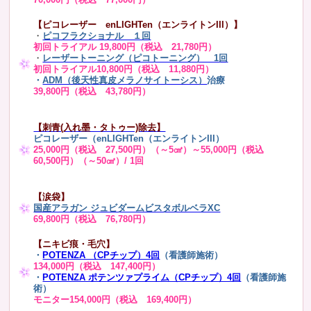
【ピコレーザー enLIGHTen（エンライトンIII）】
・
ピコフラクショナル １回
初回トライアル 19,800円（税込 21,780円）
・
レーザートーニング（ピコトーニング） 1回
初回トライアル10,800円（税込 11,880円）
・
ADM（後天性真皮メラノサイトーシス）
治療
39,800円（税込 43,780円）
【刺青(入れ墨・タトゥー)除去】
ピコレーザー（enLIGHTen（エンライトンIII）
25,000円（税込 27,500円）（～5㎠）～55,000円（税込
60,500円）（～50㎠）/ 1回
【涙袋】
国産アラガン ジュビダームビスタボルベラXC
69,800円（税込 76,780円）
【ニキビ痕・毛穴】
・
POTENZA （CPチップ）4回
（看護師施術）
134,000円（税込 147,400円）
・
POTENZA ポテンツァプライム（CPチップ）4回
（看護師施
術）
モニター154,000円（税込 169,400円）