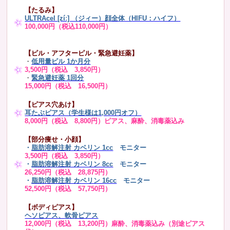
【たるみ】
ULTRAcel [zíː] （ジィー）顔全体（HIFU：ハイフ）
100,000円（税込110,000円）
【ピル・アフターピル・緊急避妊薬】
・
低用量ピル 1か月分
3,500円（税込 3,850円）
・
緊急避妊薬 1回分
15,000円（税込 16,500円）
【ピアス穴あけ】
耳たぶピアス（学生様は1,000円オフ）
8,000円（税込 8,800円）ピアス、麻酔、消毒薬込み
【部分痩せ・小顔】
・
脂肪溶解注射 カベリン 1cc
モニター
3,500円（税込 3,850円）
・
脂肪溶解注射 カベリン 8cc
モニター
26,250円（税込 28,875円）
・
脂肪溶解注射 カベリン 16cc
モニター
52,500円（税込 57,750円）
【ボディピアス】
ヘソピアス、軟骨ピアス
12,000円（税込 13,200円）麻酔、消毒薬込み（別途ピアス