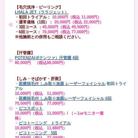
【毛穴洗浄・ピーリング】
LHALA JET（ララジェット）
・初回トライアル：
10,000円（税込 11,000円）
・通常価格（1回）：
20,000円（税込 22,000円）
・3回コース
：
45,000円（税込 49,500円）
・6回コース：
70,000円（税込 77,000円）
※他施術との併用もご相談ください。
【汗管腫】
POTENZA(ポテンツァ）汗管腫 4回
80,000円 （税込88,000円）
【しみ・そばかす・肝斑】
・
医療脱毛付 しみ取り放題 レーザーフェイシャル
初回トライ
アル
10,000円（税込 11,000円）
・
医療脱毛付 しみ取り放題レーザーフェイシャル 6回
70,000円（税込 77,000円）
・
ピコスポット
10,000円（税込 11,000円）/ （～1㎠モニター価
格）
・
ピコトーニング トライアル
10,800円（税込 11,880円）
・
ピコトーニング 5回
70,000円（税込 77,000円）