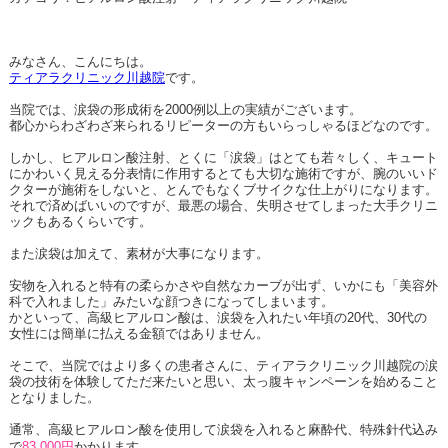
みなさん、こんにちは。
ティアラクリニック川越院
です。
当院では、涙袋の形成術を2000例以上の実績がございます。
都心からわざわざ来られるリピーターの方もいらっしゃるほどなのです。
しかし、ヒアルロン酸注射、とくに「涙袋」はとても若々しく、キュート
にかわいく見える分表情に作用するとても大切な施術ですが、腕のいいド
クターが施術をしないと、とんでもなくブサイクな仕上がりになります。
それで済めばいいのですが、最悪の場合、失明させてしまった大手クリニ
ックもあるくらいです。
また涙袋は加えて、素材が大事になります。
安物を入れると特有の柔らかさや自然なカーブが出ず、いかにも「美容外
科で入れました」みたいな顔つきになってしまいます。
かといって、高級ヒアルロン酸は、涙袋を入れたい年頃の20代、30代の
女性には簡単に払える金額ではありません。
そこで、当院ではより多くの患者さんに、ティアラクリニック川越院の涙
袋の技術を体験してただ来たいと思い、太っ腹キャンペーンを始めること
となりました。
通常、高級ヒアルロン酸を使用して涙袋を入れると麻酔代、特殊針代込み
で
83,000円
かかります。