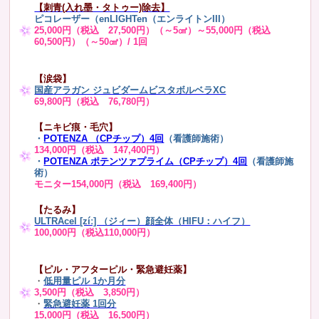
【刺青(入れ墨・タトゥー)除去】
ピコレーザー（enLIGHTen（エンライトンIII）
25,000円（税込 27,500円）（～5㎠）～55,000円（税込
60,500円）（～50㎠）/ 1回
【涙袋】
国産アラガン ジュビダームビスタボルベラXC
69,800円（税込 76,780円）
【ニキビ痕・毛穴】
・
POTENZA （CPチップ）4回
（看護師施術）
134,000円（税込 147,400円）
・
POTENZA ポテンツァプライム（CPチップ）4回
（看護師施
術）
モニター154,000円（税込 169,400円）
【たるみ】
ULTRAcel [zíː] （ジィー）顔全体（HIFU：ハイフ）
100,000円（税込110,000円）
【ピル・アフターピル・緊急避妊薬】
・
低用量ピル 1か月分
3,500円（税込 3,850円）
・
緊急避妊薬 1回分
15,000円（税込 16,500円）