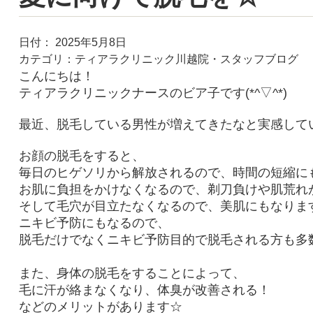
日付：
2025年5月8日
カテゴリ：
ティアラクリニック川越院・スタッフブログ
こんにちは！
ティアラクリニックナースのビア子です(*^▽^*)
最近、脱毛している男性が増えてきたなと実感して
お顔の脱毛をすると、
毎日のヒゲソリから解放されるので、時間の短縮に
お肌に負担をかけなくなるので、
剃刀負けや肌荒れ
そして毛穴が目立たなくなるので、美肌にもなります(*^
ニキビ予防にもなるので、
脱毛だけでなくニキビ予防目的で脱毛される方も多
また、
身体の脱毛をすることによって、
毛に汗が絡まなくなり、体臭が改善される！
などのメリットがあります☆