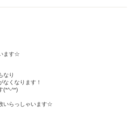
います☆
もなり
がなくなります！
-^*)
数いらっしゃいます☆