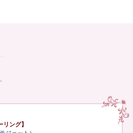
。
ーリング】