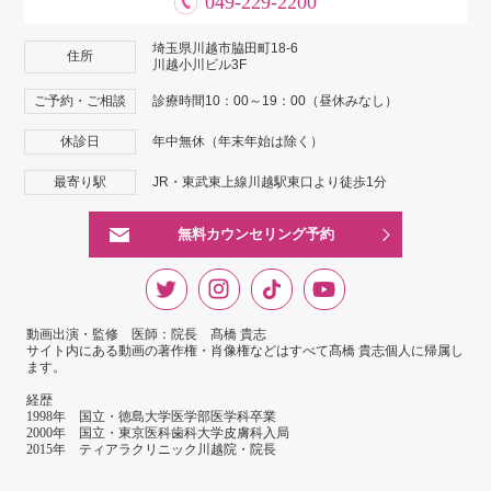
049-229-2200
埼玉県川越市脇田町18-6
住所
川越小川ビル3F
ご予約・ご相談
診療時間10：00～19：00（昼休みなし）
休診日
年中無休（年末年始は除く）
最寄り駅
JR・東武東上線川越駅東口より徒歩1分
無料カウンセリング予約
動画出演・監修 医師：院長 髙橋 貴志
サイト内にある動画の著作権・肖像権などはすべて髙橋 貴志個人に帰属し
ます。
経歴
1998年 国立・徳島大学医学部医学科卒業
2000年 国立・東京医科歯科大学皮膚科入局
2015年 ティアラクリニック川越院・院長