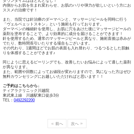
ダウンタイムはほとんどなし！
内側からお肌を生まれ変わらせ、お肌のハリや弾力が欲しいという方にお
ススメの治療です！
また、当院では針治療のダーマペンと、マッサージピールを同時に行う
「ヴェルベェットスキン」という施術も行っております。
ダーマペンの極細針を使用し、お肌に穴をあけた後にマッサージピールの
薬剤を塗布することで、より効果的に成分を届けることができます！
針を使用するため、通常のマッサージピールと異なり、施術直後は赤みが
でたり、数時間長引いたりする場合もございます。
その代わり、
1
週間ほどでお肌の表面も入れ替わり、つるつるとした肌触
りを体感することができます♪
同じように思えるピーリングでも、改善したいお悩みによって適した薬剤
が異なります。
また、範囲や回数によってお値段が変わりますので、気になった方はぜひ
無料カウンセリングにお越しいただければと思います！！
ご予約はこちらから↓
ティアラクリニック川越院
東武東上線 川越駅東口徒歩
3
分
TEL
：
0492292200
前へ
次へ