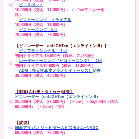
・
ピコスポット
10,000円（税込 11,000円）/ （～1㎠モニター価
格）
・
ピコトーニング トライアル
10,800円（税込 11,880円）
・
ピコトーニング 5回
70,000円（税込 77,000円）
【ピコレーザー enLIGHTen（エンライトンIII）】
・
ピコフラクショナル １回
初回トライアル 19,800円（税込 21,780円）
・
レーザートーニング（ピコトーニング） 1回
初回トライアル10,800円（税込 11,880円）
・
ADM（後天性真皮メラノサイトーシス）
治療
39,800円（税込 43,780円）
【刺青(入れ墨・タトゥー)除去】
ピコレーザー（enLIGHTen（エンライトンIII）
25,000円（税込 27,500円）（～5㎠）～55,000円（税込
60,500円）（～50㎠）/ 1回
【涙袋】
国産アラガン ジュビダームビスタボルベラXC
69,800円（税込 76,780円）