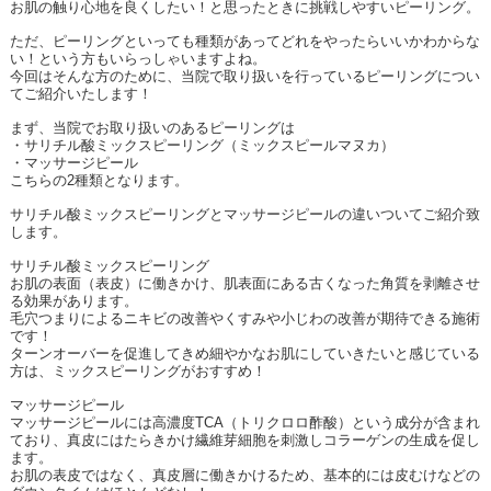
お肌の触り心地を良くしたい！と思ったときに挑戦しやすいピーリング。
ただ、ピーリングといっても種類があってどれをやったらいいかわからな
い！という方もいらっしゃいますよね。
今回はそんな方のために、当院で取り扱いを行っているピーリングについ
てご紹介いたします！
まず、当院でお取り扱いのあるピーリングは
・サリチル酸ミックスピーリング（ミックスピールマヌカ）
・マッサージピール
こちらの
2
種類となります。
サリチル酸ミックスピーリングとマッサージピールの違いついてご紹介致
します。
サリチル酸ミックスピーリング
お肌の表面（表皮）に働きかけ、肌表面にある古くなった角質を剥離させ
る効果があります。
毛穴つまりによるニキビの改善やくすみや小じわの改善が期待できる施術
です！
ターンオーバーを促進してきめ細やかなお肌にしていきたいと感じている
方は、ミックスピーリングがおすすめ！
マッサージピール
マッサージピールには高濃度
TCA
（トリクロロ酢酸）という成分が含まれ
ており、真皮にはたらきかけ繊維芽細胞を刺激しコラーゲンの生成を促し
ます。
お肌の表皮ではなく、真皮層に働きかけるため、基本的には皮むけなどの