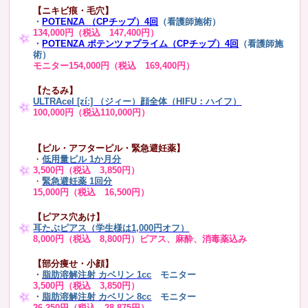
【ニキビ痕・毛穴】
・
POTENZA （CPチップ）4回
（看護師施術）
134,000円（税込 147,400円）
・
POTENZA ポテンツァプライム（CPチップ）4回
（看護師施
術）
モニター154,000円（税込 169,400円）
【たるみ】
ULTRAcel [zíː] （ジィー）顔全体（HIFU：ハイフ）
100,000円（税込110,000円）
【ピル・アフターピル・緊急避妊薬】
・
低用量ピル 1か月分
3,500円（税込 3,850円）
・
緊急避妊薬 1回分
15,000円（税込 16,500円）
【ピアス穴あけ】
耳たぶピアス（学生様は1,000円オフ）
8,000円（税込 8,800円）ピアス、麻酔、消毒薬込み
【部分痩せ・小顔】
・
脂肪溶解注射 カベリン 1cc
モニター
3,500円（税込 3,850円）
・
脂肪溶解注射 カベリン 8cc
モニター
26,250円（税込 28,875円）