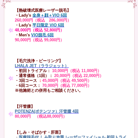
【熱破壊式医療レーザー脱毛】
・Lady's
全身＋顔＋VIO 6回
260,000円（税込 286,000円）
・Lady's
平日限定 VIO 6回
48,000円（税込 52,800円）
・Men's
VIO脱毛 6回
90,000円（税込 99,000円）
【毛穴洗浄・ピーリング】
LHALA JET（ララジェット）
・初回トライアル：
10,000円（税込 11,000円）
・通常価格（1回）：
20,000円（税込 22,000円）
・3回コース
：
45,000円（税込 49,500円）
・6回コース：
70,000円（税込 77,000円）
※他施術との併用もご相談ください。
【汗管腫】
POTENZA(ポテンツァ）汗管腫 4回
80,000円 （税込88,000円）
【しみ・そばかす・肝斑】
・
医療脱毛付 しみ取り放題 レーザーフェイシャル
初回トライ