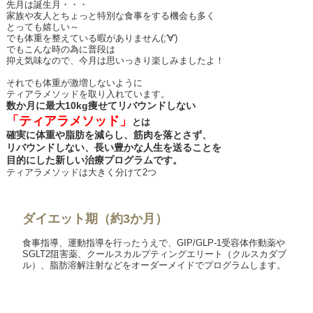
先月は誕生月・・・
家族や友人とちょっと特別な食事をする機会も多く
とっても嬉しい～
でも体重を整えている暇がありません
(;'
∀
')
でもこんな時の為に普段は
抑え気味なので、今月は思いっきり楽しみましたよ！
それでも体重が激増しないように
ティアラメソッドを取り入れています。
数か月に最大
10kg
痩せてリバウンドしない
「ティアラメソッド」
とは
確実に体重や脂肪を減らし、筋肉を落とさず、
リバウンドしない、長い豊かな人生を送ることを
目的にした新しい治療プログラムです。
ティアラメソッドは大きく分けて2つ
ダイエット期（約3か月）
食事指導、運動指導を行ったうえで、GIP/GLP-1受容体作動薬や
SGLT2阻害薬、クールスカルプティングエリート（クルスカダブ
ル）、脂肪溶解注射などをオーダーメイドでプログラムします。