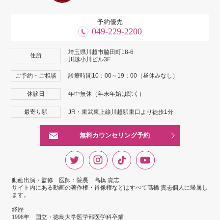
予約優先
049-229-2200
埼玉県川越市脇田町18-6
住所
川越小川ビル3F
ご予約・ご相談
診療時間10：00～19：00（昼休みなし）
休診日
年中無休（年末年始は除く）
最寄り駅
JR・東武東上線川越駅東口より徒歩1分
無料カウンセリング予約
動画出演・監修 医師：院長 髙橋 貴志
サイト内にある動画の著作権・肖像権などはすべて髙橋 貴志個人に帰属し
ます。
経歴
1998年 国立・徳島大学医学部医学科卒業