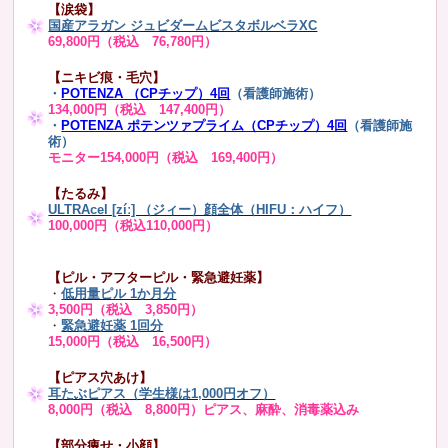
【涙袋】
国産アラガン ジュビダームビスタボルベラXC
69,800円（税込 76,780円）
【ニキビ痕・毛穴】
・
POTENZA （CPチップ）4回
（看護師施術）
134,000円（税込 147,400円）
・
POTENZA ポテンツァプライム（CPチップ）4回
（看護師施
術）
モニター154,000円（税込 169,400円）
【たるみ】
ULTRAcel [zíː] （ジィー）顔全体（HIFU：ハイフ）
100,000円（税込110,000円）
【ピル・アフターピル・緊急避妊薬】
・
低用量ピル 1か月分
3,500円（税込 3,850円）
・
緊急避妊薬 1回分
15,000円（税込 16,500円）
【ピアス穴あけ】
耳たぶピアス（学生様は1,000円オフ）
8,000円（税込 8,800円）ピアス、麻酔、消毒薬込み
【部分痩せ・小顔】