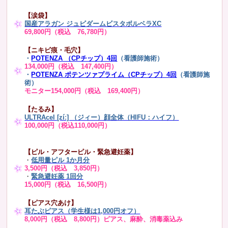
【涙袋】
国産アラガン ジュビダームビスタボルベラXC
69,800円（税込 76,780円）
【ニキビ痕・毛穴】
・
POTENZA （CPチップ）4回
（看護師施術）
134,000円（税込 147,400円）
・
POTENZA ポテンツァプライム（CPチップ）4回
（看護師施
術）
モニター154,000円（税込 169,400円）
【たるみ】
ULTRAcel [zíː] （ジィー）顔全体（HIFU：ハイフ）
100,000円（税込110,000円）
【ピル・アフターピル・緊急避妊薬】
・
低用量ピル 1か月分
3,500円（税込 3,850円）
・
緊急避妊薬 1回分
15,000円（税込 16,500円）
【ピアス穴あけ】
耳たぶピアス（学生様は1,000円オフ）
8,000円（税込 8,800円）ピアス、麻酔、消毒薬込み