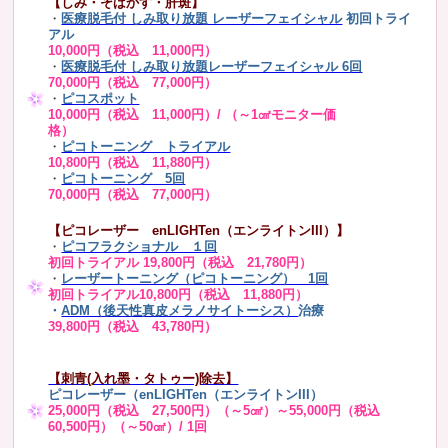
【しみ・そばかす・肝斑】
・
医療脱毛付 しみ取り放題 レーザーフェイシャル
初回トライ
アル
10,000円（税込 11,000円）
・
医療脱毛付 しみ取り放題レーザーフェイシャル 6回
70,000円（税込 77,000円）
・
ピコスポット
10,000円（税込 11,000円）/ （～1㎠モニター価
格）
・
ピコトーニング トライアル
10,800円（税込 11,880円）
・
ピコトーニング 5回
70,000円（税込 77,000円）
【ピコレーザー enLIGHTen（エンライトンIII）】
・
ピコフラクショナル １回
初回トライアル 19,800円（税込 21,780円）
・
レーザートーニング（ピコトーニング） 1回
初回トライアル10,800円（税込 11,880円）
・
ADM（後天性真皮メラノサイトーシス）
治療
39,800円（税込 43,780円）
【刺青(入れ墨・タトゥー)除去】
ピコレーザー（enLIGHTen（エンライトンIII）
25,000円（税込 27,500円）（～5㎠）～55,000円（税込
60,500円）（～50㎠）/ 1回