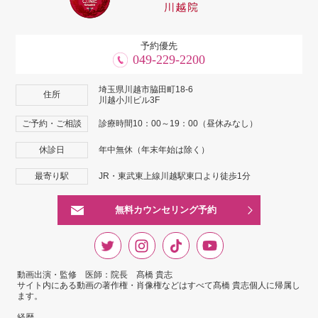
予約優先
049-229-2200
埼玉県川越市脇田町18-6
住所
川越小川ビル3F
ご予約・ご相談
診療時間10：00～19：00（昼休みなし）
休診日
年中無休（年末年始は除く）
最寄り駅
JR・東武東上線川越駅東口より徒歩1分
無料カウンセリング予約
動画出演・監修 医師：院長 髙橋 貴志
サイト内にある動画の著作権・肖像権などはすべて髙橋 貴志個人に帰属し
ます。
経歴