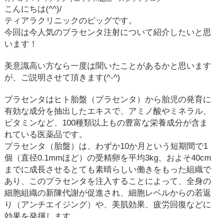
こんにちは
(^^)/
ティアラクリニックのピッグです。
今回は今人気のプラセンタ注射について紹介したいと思
います！
美意識高い方なら一度は聞いたことがあるかと思います
が、ご説明させて頂きます
(^-^)
プラセンタはヒト胎盤（プラセンタ）から胎児の発育に
有効な成分を抽出したエキスで、アミノ酸やミネラル、
ビタミンなど、
100
種類以上もの豊富な栄養成分が含ま
れている医薬品です。
プラセンタ（胎盤）は、わずか
10
か月という短期間で
1
個（直径
0.1mm
ほど）の受精卵を平均
3kg
、およそ
40cm
までに成長させるとても素晴らしい働きをもった組織で
あり、このプラセンタを注入することによって、全身の
細胞組織の新陳代謝が促進され、細胞レベルからの若返
り（アンチエイジング）や、美肌効果、疲労回復などに
効果を発揮します。