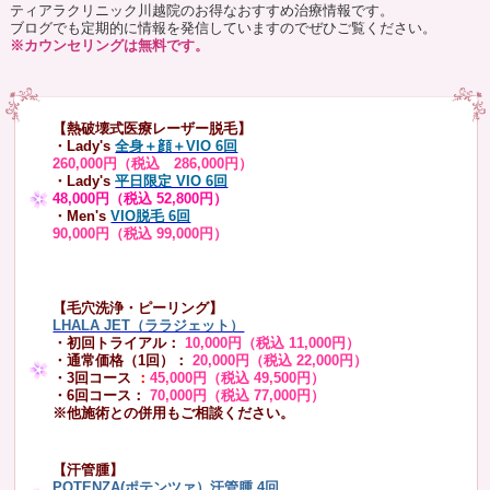
ティアラクリニック川越院のお得なおすすめ治療情報です。
ブログでも定期的に情報を発信していますのでぜひご覧ください。
※カウンセリングは無料です。
【熱破壊式医療レーザー脱毛】
・Lady's
全身＋顔＋VIO 6回
260,000円（税込 286,000円）
・Lady's
平日限定 VIO 6回
48,000円（税込 52,800円）
・Men's
VIO脱毛 6回
90,000円（税込 99,000円）
【毛穴洗浄・ピーリング】
LHALA JET（ララジェット）
・初回トライアル：
10,000円（税込 11,000円）
・通常価格（1回）：
20,000円（税込 22,000円）
・3回コース
：
45,000円（税込 49,500円）
・6回コース：
70,000円（税込 77,000円）
※他施術との併用もご相談ください。
【汗管腫】
POTENZA(ポテンツァ）汗管腫 4回