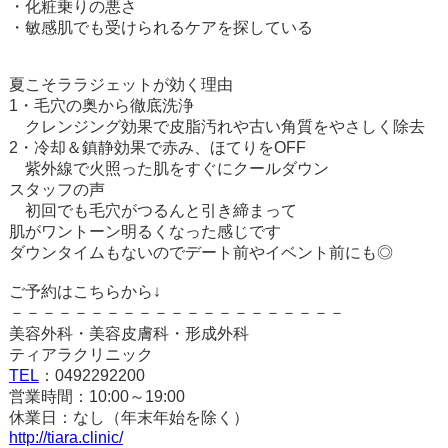
・化粧乗りの悪さ
・敏感肌でも受けられるケアを探している
夏こそララジェットが効く理由
1・毛穴の奥から徹底洗浄
クレンジング効果で皮脂汚れや古い角質をやさしく除去
2・冷却＆鎮静効果で赤み、ほてりをOFF
紫外線で火照った肌をすぐにクールダウン
スタッフの声
初回でも毛穴がつるんと引き締まって
肌がワントーン明るくなった感じです
ダウンタイムもないのでデート前やイベント前にも◎
ご予約はこちらから↓
－－－－－－－－－－－－－－－－－－－－－
美容外科・美容皮膚科・形成外科
ティアラクリニック
TEL
：
0492292200
営業時間：
10:00
～
19:00
休業日：なし（年末年始を除く）
http://tiara.clinic/