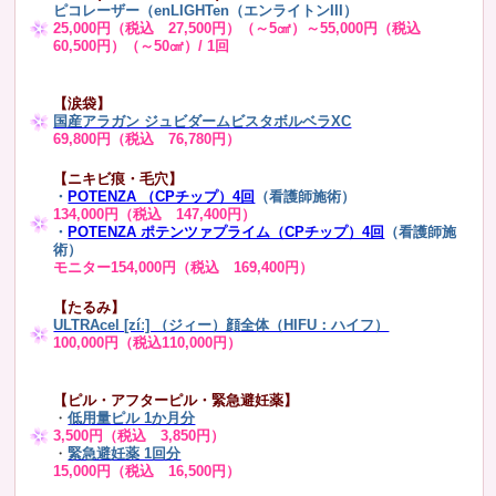
ピコレーザー（enLIGHTen（エンライトンIII）
25,000円（税込 27,500円）（～5㎠）～55,000円（税込
60,500円）（～50㎠）/ 1回
【涙袋】
国産アラガン ジュビダームビスタボルベラXC
69,800円（税込 76,780円）
【ニキビ痕・毛穴】
・
POTENZA （CPチップ）4回
（看護師施術）
134,000円（税込 147,400円）
・
POTENZA ポテンツァプライム（CPチップ）4回
（看護師施
術）
モニター154,000円（税込 169,400円）
【たるみ】
ULTRAcel [zíː] （ジィー）顔全体（HIFU：ハイフ）
100,000円（税込110,000円）
【ピル・アフターピル・緊急避妊薬】
・
低用量ピル 1か月分
3,500円（税込 3,850円）
・
緊急避妊薬 1回分
15,000円（税込 16,500円）