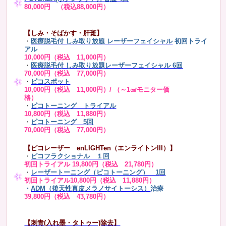
80,000円 （税込88,000円）
【しみ・そばかす・肝斑】
・
医療脱毛付 しみ取り放題 レーザーフェイシャル
初回トライ
アル
10,000円（税込 11,000円）
・
医療脱毛付 しみ取り放題レーザーフェイシャル 6回
70,000円（税込 77,000円）
・
ピコスポット
10,000円（税込 11,000円）/ （～1㎠モニター価
格）
・
ピコトーニング トライアル
10,800円（税込 11,880円）
・
ピコトーニング 5回
70,000円（税込 77,000円）
【ピコレーザー enLIGHTen（エンライトンIII）】
・
ピコフラクショナル １回
初回トライアル 19,800円（税込 21,780円）
・
レーザートーニング（ピコトーニング） 1回
初回トライアル10,800円（税込 11,880円）
・
ADM（後天性真皮メラノサイトーシス）
治療
39,800円（税込 43,780円）
【刺青(入れ墨・タトゥー)除去】