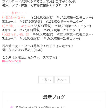
フィルロードの施術をすることでお肌全体がうるおい
毛穴・ツヤ・保湿・くすみに幅広くアプローチ
！
・・・料金・・・
(F)
顔全体
(
２本
)
￥
116,600(
通常
)
￥
57,200(
第一次モニター
)
3
回コース ￥
237,600(
通常
)
￥
132,000(
第一次モニター
)
(I)
目周り、こめかみ
￥
38,500(
通常
)
￥
18,700(
第一次モニター
)
3
回コース ￥
77,000(
通常
)
￥
49,500(
第一次モニター
)
(S)
ほうれい線、額
￥
44,000(
通常
)
￥
22,000(
第一次モニター
)
3
回コース ￥
88,000(
通常
)
￥
55,000(
第一次モニター
)
現在第一次モニター様募集中！終了日は未定です！
気になる方はお早めに
(*
ﾉωﾉ
)
ご予約はお電話からがスムーズです☆彡
049-229-2200
前へ
次へ
最新ブログ
軟骨やへそピアスを開けたい方は！