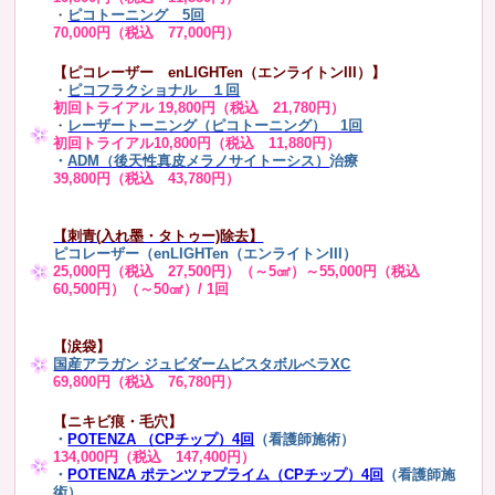
・
ピコトーニング 5回
70,000円（税込 77,000円）
【ピコレーザー enLIGHTen（エンライトンIII）】
・
ピコフラクショナル １回
初回トライアル 19,800円（税込 21,780円）
・
レーザートーニング（ピコトーニング） 1回
初回トライアル10,800円（税込 11,880円）
・
ADM（後天性真皮メラノサイトーシス）
治療
39,800円（税込 43,780円）
【刺青(入れ墨・タトゥー)除去】
ピコレーザー（enLIGHTen（エンライトンIII）
25,000円（税込 27,500円）（～5㎠）～55,000円（税込
60,500円）（～50㎠）/ 1回
【涙袋】
国産アラガン ジュビダームビスタボルベラXC
69,800円（税込 76,780円）
【ニキビ痕・毛穴】
・
POTENZA （CPチップ）4回
（看護師施術）
134,000円（税込 147,400円）
・
POTENZA ポテンツァプライム（CPチップ）4回
（看護師施
術）