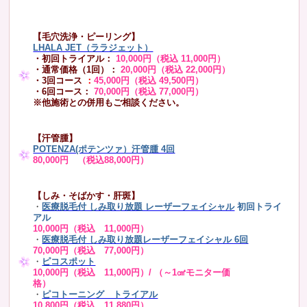
【毛穴洗浄・ピーリング】
LHALA JET（ララジェット）
・初回トライアル：
10,000円（税込 11,000円）
・通常価格（1回）：
20,000円（税込 22,000円）
・3回コース
：
45,000円（税込 49,500円）
・6回コース：
70,000円（税込 77,000円）
※他施術との併用もご相談ください。
【汗管腫】
POTENZA(ポテンツァ）汗管腫 4回
80,000円 （税込88,000円）
【しみ・そばかす・肝斑】
・
医療脱毛付 しみ取り放題 レーザーフェイシャル
初回トライ
アル
10,000円（税込 11,000円）
・
医療脱毛付 しみ取り放題レーザーフェイシャル 6回
70,000円（税込 77,000円）
・
ピコスポット
10,000円（税込 11,000円）/ （～1㎠モニター価
格）
・
ピコトーニング トライアル
10,800円（税込 11,880円）