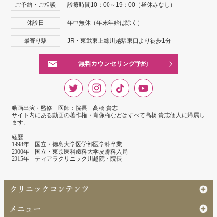
ご予約・ご相談
診療時間10：00～19：00（昼休みなし）
休診日
年中無休（年末年始は除く）
最寄り駅
JR・東武東上線川越駅東口より徒歩1分
無料カウンセリング予約
動画出演・監修 医師：院長 髙橋 貴志
サイト内にある動画の著作権・肖像権などはすべて髙橋 貴志個人に帰属し
ます。
経歴
1998年 国立・徳島大学医学部医学科卒業
2000年 国立・東京医科歯科大学皮膚科入局
2015年 ティアラクリニック川越院・院長