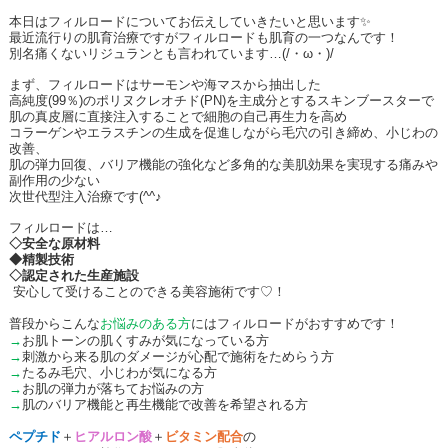
本日はフィルロードについてお伝えしていきたいと思います✨
最近流行りの肌育治療ですがフィルロードも肌育の一つなんです！
別名痛くないリジュランとも言われています…
(/
・ω・
)/
まず、フィルロードはサーモンや海マスから抽出した
高純度
(99
％
)
のポリヌクレオチド
(PN)
を主成分とするスキンブースターで
肌の真皮層に直接注入することで細胞の自己再生力を高め
コラーゲンやエラスチンの生成を促進しながら毛穴の引き締め、小じわの
改善、
肌の弾力回復、バリア機能の強化など多角的な美肌効果を実現する痛みや
副作用の少ない
次世代型注入治療です
(^^
♪
フィルロードは
…
◇安全な原材料
◆精製技術
◇認定された生産施設
安心して受けることのできる美容施術です♡！
普段からこんな
お悩みのある方
にはフィルロードがおすすめです！
→
お肌トーンの肌くすみが気になっている方
→
刺激から来る肌のダメージが心配で施術をためらう方
→
たるみ毛穴、小じわが気になる方
→
お肌の弾力が落ちてお悩みの方
→
肌のバリア機能と再生機能で改善を希望される方
ペプチド
＋
ヒアルロン酸
＋
ビタミン配合
の