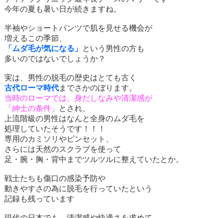
今年の夏も暑い日が続きますね。
半袖やショートパンツで肌を見せる機会が
増えるこの季節、
「ムダ毛が気になる」
という男性の方も
多いのではないでしょうか？
実は、男性の脱毛の歴史はとても古く
古代ローマ時代
までさかのぼります。
当時のローマでは、身だしなみや清潔感が
「紳士の条件」
とされ、
上流階級の男性はなんと全身のムダ毛を
処理していたそうです！！！
専用のカミソリやピンセット、
さらには天然のスクラブを使って
足・腕・胸・背中までツルツルに整えていたとか。
戦士たちも傷口の感染予防や
動きやすさの為に脱毛を行っていたという
記録も残っています
現代の日本でも、清潔感や快適さを求めて