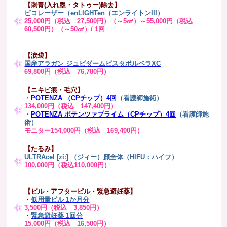
【刺青(入れ墨・タトゥー)除去】
ピコレーザー（enLIGHTen（エンライトンIII）
25,000円（税込 27,500円）（～5㎠）～55,000円（税込
60,500円）（～50㎠）/ 1回
【涙袋】
国産アラガン ジュビダームビスタボルベラXC
69,800円（税込 76,780円）
【ニキビ痕・毛穴】
・
POTENZA （CPチップ）4回
（看護師施術）
134,000円（税込 147,400円）
・
POTENZA ポテンツァプライム（CPチップ）4回
（看護師施
術）
モニター154,000円（税込 169,400円）
【たるみ】
ULTRAcel [zíː] （ジィー）顔全体（HIFU：ハイフ）
100,000円（税込110,000円）
【ピル・アフターピル・緊急避妊薬】
・
低用量ピル 1か月分
3,500円（税込 3,850円）
・
緊急避妊薬 1回分
15,000円（税込 16,500円）