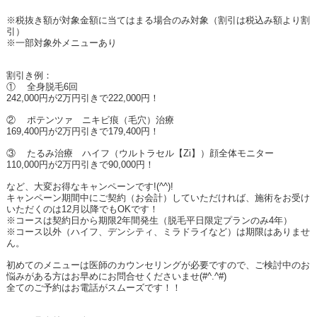
※税抜き額が対象金額に当てはまる場合のみ対象（割引は税込み額より割
引）
※一部対象外メニューあり
割引き例：
①
全身脱毛
6
回
242,000
円が
2
万円引きで
222,000
円！
②
ポテンツァ ニキビ痕（毛穴）治療
169,400
円が
2
万円引きで
179,400
円！
③
たるみ治療 ハイフ（ウルトラセル【
Zi
】）顔全体モニター
110,000
円が
2
万円引きで
90,000
円！
など、大変お得なキャンペーンです
!(^^)!
キャンペーン期間中にご契約（お会計）していただければ、施術をお受け
いただくのは
12
月以降でも
OK
です！
※コースは契約日から期限
2
年間発生（脱毛平日限定プランのみ
4
年）
※コース以外（ハイフ、デンシティ、ミラドライなど）は期限はありませ
ん。
初めてのメニューは医師のカウンセリングが必要ですので、ご検討中のお
悩みがある方はお早めにお問合せくださいませ
(#^.^#)
全てのご予約はお電話がスムーズです！！