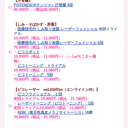
【汗管腫】
POTENZA(ポテンツァ）汗管腫 4回
80,000円 （税込88,000円）
【しみ・そばかす・肝斑】
・
医療脱毛付 しみ取り放題 レーザーフェイシャル
初回トライ
アル
10,000円（税込 11,000円）
・
医療脱毛付 しみ取り放題レーザーフェイシャル 6回
70,000円（税込 77,000円）
・
ピコスポット
10,000円（税込 11,000円）/ （～1㎠モニター価
格）
・
ピコトーニング トライアル
10,800円（税込 11,880円）
・
ピコトーニング 5回
70,000円（税込 77,000円）
【ピコレーザー enLIGHTen（エンライトンIII）】
・
ピコフラクショナル １回
初回トライアル 19,800円（税込 21,780円）
・
レーザートーニング（ピコトーニング） 1回
初回トライアル10,800円（税込 11,880円）
・
ADM（後天性真皮メラノサイトーシス）
治療
39,800円（税込 43,780円）