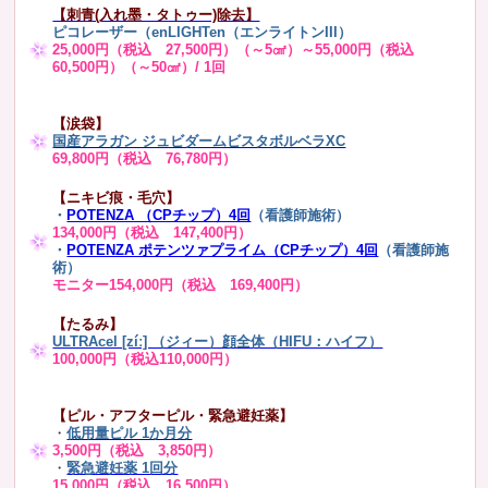
【刺青(入れ墨・タトゥー)除去】
ピコレーザー（enLIGHTen（エンライトンIII）
25,000円（税込 27,500円）（～5㎠）～55,000円（税込
60,500円）（～50㎠）/ 1回
【涙袋】
国産アラガン ジュビダームビスタボルベラXC
69,800円（税込 76,780円）
【ニキビ痕・毛穴】
・
POTENZA （CPチップ）4回
（看護師施術）
134,000円（税込 147,400円）
・
POTENZA ポテンツァプライム（CPチップ）4回
（看護師施
術）
モニター154,000円（税込 169,400円）
【たるみ】
ULTRAcel [zíː] （ジィー）顔全体（HIFU：ハイフ）
100,000円（税込110,000円）
【ピル・アフターピル・緊急避妊薬】
・
低用量ピル 1か月分
3,500円（税込 3,850円）
・
緊急避妊薬 1回分
15,000円（税込 16,500円）