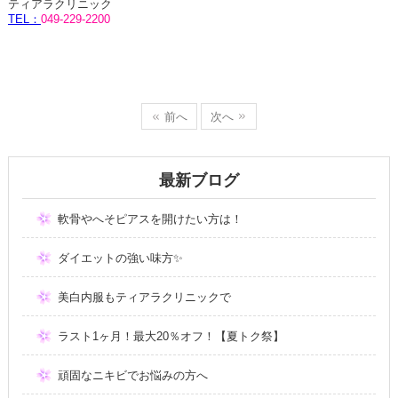
ティアラクリニック
TEL
：
049-229-2200
前へ
次へ
最新ブログ
軟骨やへそピアスを開けたい方は！
ダイエットの強い味方✨
美白内服もティアラクリニックで
ラスト1ヶ月！最大20％オフ！【夏トク祭】
頑固なニキビでお悩みの方へ