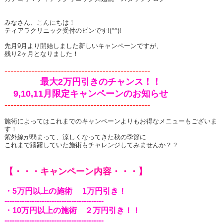
みなさん、こんにちは！
ティアラクリニック受付のピンです
!(^^)!
先月
9
月より開始しました新しいキャンペーンですが、
残り
2
ヶ月となりました！
-------------------------------------------------
最大
2
万円引きのチャンス！！
9,10,11
月限定キャンペーンのお知らせ
-------------------------------------------------
施術によってはこれまでのキャンペーンよりもお得なメニューもございま
す！
紫外線が弱まって、涼しくなってきた秋の季節に
これまで躊躇していた施術もチャレンジしてみませんか？？
【・・・キャンペーン内容・・・】
・
5
万円以上の施術
1
万円引き！
----------------------------------------
・
10
万円以上の施術 ２万円引き！！
----------------------------------------