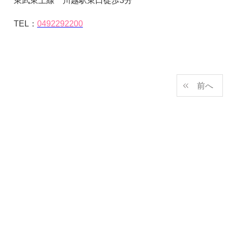
東武東上線 川越駅東口徒歩
3
分
TEL
：
0492292200
前へ