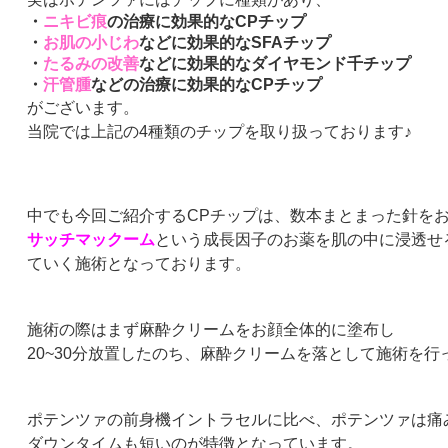
・
ニキビ痕
の治療に効果的な
CP
チップ
・
お肌の小じわ
などに効果的な
SFA
チップ
・
たるみの改善
などに効果的なダイヤモンド千チップ
・
汗管腫
などの治療に効果的な
CP
チップ
がございます。
当院では上記の
4
種類のチップを取り扱っております♪
中でも今回ご紹介する
CP
チップは、数本まとまった針を
サッチマックーム
という成長因子のお薬を肌の中に浸透せ
ていく施術となっております。
施術の際はまず麻酔クリームをお顔全体的に塗布し
20~30
分放置したのち、麻酔クリームを落として施術を行
ポテンツァの前身機イントラセルに比べ、ポテンツァは痛
ダウンタイムも短いのが特徴となっています。