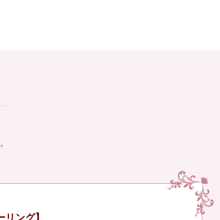
。
ーリング】