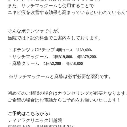
また、サッチマックームも使用することで
ニキビ痕を改善する効果も高まっているといわれているん
そんなポテンツァですが、
当院では下記の料金でご案内をしております。
・ポテンツァ
CP
チップ
4
回コース
\169,400-
・サッチマックーム
1
回
/\19,800-
4
回
/\79,200-
・麻酔クリーム
1
回
/\2,200-
4
回
/\8,800-
※サッチマックームと麻酔は必ず必要な薬剤です。
初めてのご相談の場合はカウンセリングが必要となります
ご希望の場合はお電話からご予約をお願いいたします！
ご予約はこちらから↓
ティアラクリニック川越院