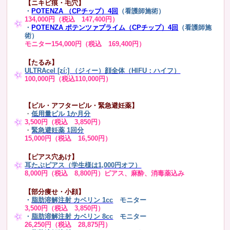
【ニキビ痕・毛穴】
・
POTENZA （CPチップ）4回
（看護師施術）
134,000円（税込 147,400円）
・
POTENZA ポテンツァプライム（CPチップ）4回
（看護師施
術）
モニター154,000円（税込 169,400円）
【たるみ】
ULTRAcel [zíː] （ジィー）顔全体（HIFU：ハイフ）
100,000円（税込110,000円）
【ピル・アフターピル・緊急避妊薬】
・
低用量ピル 1か月分
3,500円（税込 3,850円）
・
緊急避妊薬 1回分
15,000円（税込 16,500円）
【ピアス穴あけ】
耳たぶピアス（学生様は1,000円オフ）
8,000円（税込 8,800円）ピアス、麻酔、消毒薬込み
【部分痩せ・小顔】
・
脂肪溶解注射 カベリン 1cc
モニター
3,500円（税込 3,850円）
・
脂肪溶解注射 カベリン 8cc
モニター
26,250円（税込 28,875円）