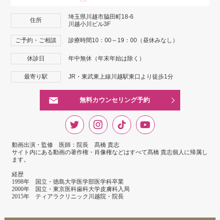
埼玉県川越市脇田町18-6
住所
川越小川ビル3F
ご予約・ご相談
診療時間10：00～19：00（昼休みなし）
休診日
年中無休（年末年始は除く）
最寄り駅
JR・東武東上線川越駅東口より徒歩1分
無料カウンセリング予約
動画出演・監修 医師：院長 髙橋 貴志
サイト内にある動画の著作権・肖像権などはすべて髙橋 貴志個人に帰属し
ます。
経歴
1998年 国立・徳島大学医学部医学科卒業
2000年 国立・東京医科歯科大学皮膚科入局
2015年 ティアラクリニック川越院・院長