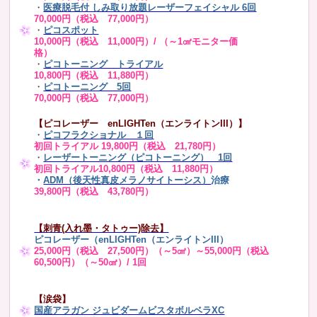
・
医療脱毛付 しみ取り放題レーザーフェイシャル 6回
70,000円（税込 77,000円）
・
ピコスポット
10,000円（税込 11,000円）/ （～1㎠モニター価
格）
・
ピコトーニング トライアル
10,800円（税込 11,880円）
・
ピコトーニング 5回
70,000円（税込 77,000円）
【ピコレーザー enLIGHTen（エンライトンIII）】
・
ピコフラクショナル １回
初回トライアル 19,800円（税込 21,780円）
・
レーザートーニング（ピコトーニング） 1回
初回トライアル10,800円（税込 11,880円）
・
ADM（後天性真皮メラノサイトーシス）
治療
39,800円（税込 43,780円）
【刺青(入れ墨・タトゥー)除去】
ピコレーザー（enLIGHTen（エンライトンIII）
25,000円（税込 27,500円）（～5㎠）～55,000円（税込
60,500円）（～50㎠）/ 1回
【涙袋】
国産アラガン ジュビダームビスタボルベラXC