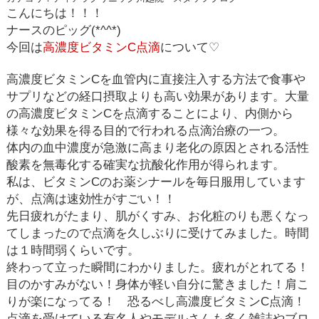
こんにちは！！！
ナースのピッグ(*^^*)
今回は
高濃度ビタミン
C
点滴
について
♡
高濃度ビタミン
C
を血管内に直接注入する方法で食事や
サプリなどの経口摂取よりも高い効果があります。大量
の高濃度ビタミン
C
を点滴することにより、内側から
様々な効果を得る目的で行われる点滴治療の一つ。
体内の血中濃度が急激に高まり老化の原因とされる活性
酸素を無毒化する確実な抗酸化作用が得られます。
私は、ビタミン
C
のお薬シナールを毎日服用しています
が、
点滴は速効性がすごい！！
先日疲れがたまり、肌がくすみ、お化粧のりも悪くなっ
てしまったので点滴を久しぶりに受けてみました。時間
は１時間弱くらいです。
終わって立った瞬間にわかりました。疲れがとれてる！
目のかすみがない！身体が軽い自分に驚きました！肩こ
りが楽になってる！ 恐るべし高濃度ビタミン
C
点滴！
点滴を受けている有名人やモデルさんも多く雑誌やブロ