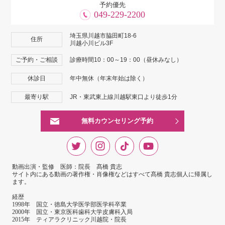
予約優先
049-229-2200
埼玉県川越市脇田町18-6
住所
川越小川ビル3F
ご予約・ご相談
診療時間10：00～19：00（昼休みなし）
休診日
年中無休（年末年始は除く）
最寄り駅
JR・東武東上線川越駅東口より徒歩1分
無料カウンセリング予約
動画出演・監修 医師：院長 髙橋 貴志
サイト内にある動画の著作権・肖像権などはすべて髙橋 貴志個人に帰属し
ます。
経歴
1998年 国立・徳島大学医学部医学科卒業
2000年 国立・東京医科歯科大学皮膚科入局
2015年 ティアラクリニック川越院・院長