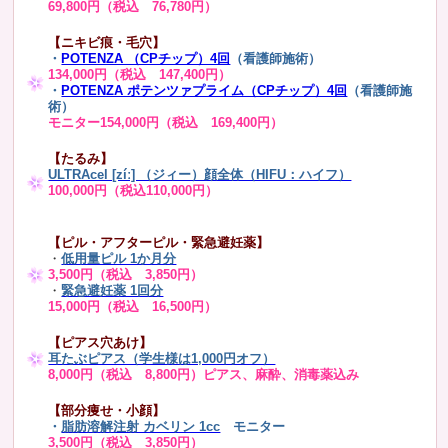
69,800円（税込 76,780円）
【ニキビ痕・毛穴】
・
POTENZA （CPチップ）4回
（看護師施術）
134,000円（税込 147,400円）
・
POTENZA ポテンツァプライム（CPチップ）4回
（看護師施
術）
モニター154,000円（税込 169,400円）
【たるみ】
ULTRAcel [zíː] （ジィー）顔全体（HIFU：ハイフ）
100,000円（税込110,000円）
【ピル・アフターピル・緊急避妊薬】
・
低用量ピル 1か月分
3,500円（税込 3,850円）
・
緊急避妊薬 1回分
15,000円（税込 16,500円）
【ピアス穴あけ】
耳たぶピアス（学生様は1,000円オフ）
8,000円（税込 8,800円）ピアス、麻酔、消毒薬込み
【部分痩せ・小顔】
・
脂肪溶解注射 カベリン 1cc
モニター
3,500円（税込 3,850円）