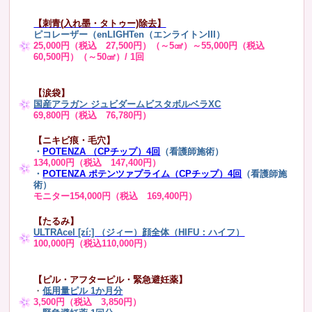
【刺青(入れ墨・タトゥー)除去】
ピコレーザー（enLIGHTen（エンライトンIII）
25,000円（税込 27,500円）（～5㎠）～55,000円（税込
60,500円）（～50㎠）/ 1回
【涙袋】
国産アラガン ジュビダームビスタボルベラXC
69,800円（税込 76,780円）
【ニキビ痕・毛穴】
・
POTENZA （CPチップ）4回
（看護師施術）
134,000円（税込 147,400円）
・
POTENZA ポテンツァプライム（CPチップ）4回
（看護師施
術）
モニター154,000円（税込 169,400円）
【たるみ】
ULTRAcel [zíː] （ジィー）顔全体（HIFU：ハイフ）
100,000円（税込110,000円）
【ピル・アフターピル・緊急避妊薬】
・
低用量ピル 1か月分
3,500円（税込 3,850円）