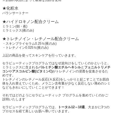
★化粧水
バランサートナー
★ハイドロキノン配合クリーム
ミラミン
(
朝・夜
)
ミラミックス
(
夜のみ
)
★トレチノイン・レチノール配合クリーム
・スキンブライセラム
0.25
％
(
夜のみ
)
・トレチノイン
0.025
％
(
夜のみ
)
上記の商品を使ってスキンケアを行っていきます。
セラピューティックプログラムではなぜ皮向けをしていくのかというと、
ミラミックスに含まれる
パルミチン酸エチルヘキシル
と
フェニルトリメチ
コン
や
アスコルビン酸
(
ビタミン
C)
がトレチノインの浸透を促進させるた
めです。
トレチノインのレチノール反応
(
Ａ反応
)
をしっかりと起こすことでお肌自
体を入れ替えていくため、メラニン含有量が少なく反応しない薄めのシミ
などもきれいにしていくことができます！
それではどのようにセラピューティック プログラムを進めていくのかご
説明いたします
セラピューティックプログラムでは、
トータル
12
～
18
週
、大まかに
3
つの
プロセスを経て美しいお肌へ導いていきます。