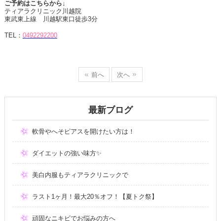
ご予約はこちらから↓
ティアラクリニック川越院
東武東上線 川越駅東口徒歩
3
分
TEL
：
0492292200
前へ
次へ
最新ブログ
軟骨やへそピアスを開けたい方は！
ダイエットの強い味方✨
美白内服もティアラクリニックで
ラスト1ヶ月！最大20％オフ！【夏トク祭】
頑固なニキビでお悩みの方へ