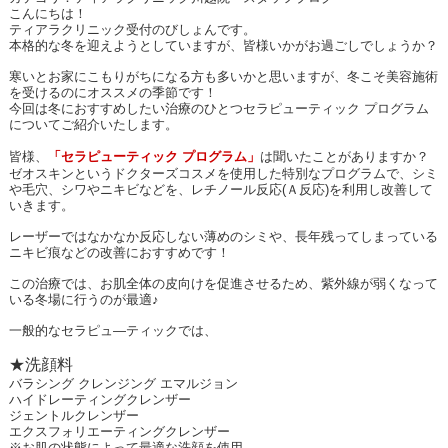
こんにちは！
ティアラクリニック受付のびしょんです。
本格的な冬を迎えようとしていますが、皆様いかがお過ごしでしょうか？
寒いとお家にこもりがちになる方も多いかと思いますが、冬こそ美容施術
を受けるのにオススメの季節です！
今回は冬におすすめしたい治療のひとつセラピューティック プログラム
についてご紹介いたします。
皆様、
「セラピューティック プログラム」
は聞いたことがありますか？
ゼオスキンというドクターズコスメを使用した特別なプログラムで、シミ
や毛穴、シワやニキビなどを、レチノール反応
(
Ａ反応
)
を利用し改善して
いきます。
レーザーではなかなか反応しない薄めのシミや、長年残ってしまっている
ニキビ痕などの改善におすすめです！
この治療では、お肌全体の皮向けを促進させるため、紫外線が弱くなって
いる冬場に行うのが最適♪
一般的なセラピュ―ティックでは、
★洗顔料
バラシング クレンジング エマルジョン
ハイドレーティングクレンザー
ジェントルクレンザー
エクスフォリエーティングクレンザー
※お肌の状態によって最適な洗顔を使用