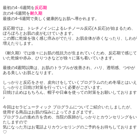
最初の
4
∼
6
週間を
反応期
次の
4~6
週間を
耐久期
最後の
4~6
週間で美しく健康的なお肌へ導かれます。
反応期では、トレチノインによるレチノール反応
(
Ａ反応
)
が始まるため、
ぼろぼろとお肌の皮がむけていきます。
この際に乾燥を強く感じ痒みがでたり、お肌全体が赤くなったり、しわが
増えたりします。
《耐久期》では徐々にお肌の抵抗力が生まれていくため、反応期で感じて
いた乾燥や赤み、ひりつきなどが徐々に落ち着いていきます。
最後の
4
週間以降は、お肌のトラブルが改善され、ハリ、透明感、つやが
ある美しいお肌となります。
しっかりと反応をさせ、皮向けをしていくプログラムのため冬場とはいえ
しっかりと日焼け対策を行っていく必要がございます。
日焼け止めはもちろん、帽子や日傘を使っての対策をお願いしております
♪
今回はセラピューティック プログラムについてご紹介いたしましたが、
使用する商品はお肌の悩みによってさまざまです。
プログラムの進め方を含め、当院の医師がしっかりとカウンセリングをい
たしますので
気になった方はお電話よりカウンセリングのご予約をお待ちしております
♡