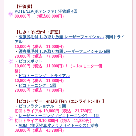
【汗管腫】
POTENZA(ポテンツァ）汗管腫 4回
80,000円 （税込88,000円）
【しみ・そばかす・肝斑】
・
医療脱毛付 しみ取り放題 レーザーフェイシャル
初回トライ
アル
10,000円（税込 11,000円）
・
医療脱毛付 しみ取り放題レーザーフェイシャル 6回
70,000円（税込 77,000円）
・
ピコスポット
10,000円（税込 11,000円）/ （～1㎠モニター価
格）
・
ピコトーニング トライアル
10,800円（税込 11,880円）
・
ピコトーニング 5回
70,000円（税込 77,000円）
【ピコレーザー enLIGHTen（エンライトンIII）】
・
ピコフラクショナル １回
初回トライアル 19,800円（税込 21,780円）
・
レーザートーニング（ピコトーニング） 1回
初回トライアル10,800円（税込 11,880円）
・
ADM（後天性真皮メラノサイトーシス）
治療
39,800円（税込 43,780円）