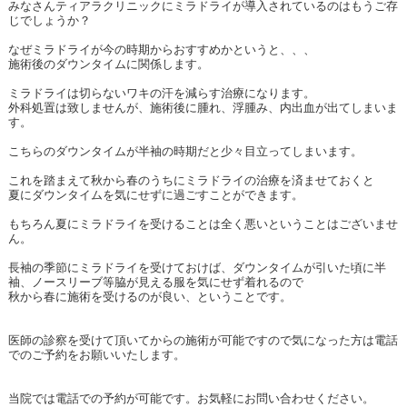
みなさんティアラクリニックにミラドライが導入されているのはもうご存
じでしょうか？
なぜミラドライが今の時期からおすすめかというと、、、
施術後のダウンタイムに関係します。
ミラドライは切らないワキの汗を減らす治療になります。
外科処置は致しませんが、施術後に腫れ、浮腫み、内出血が出てしまいま
す。
こちらのダウンタイムが半袖の時期だと少々目立ってしまいます。
これを踏まえて秋から春のうちにミラドライの治療を済ませておくと
夏にダウンタイムを気にせずに過ごすことができます。
もちろん夏にミラドライを受けることは全く悪いということはございませ
ん。
長袖の季節にミラドライを受けておけば、ダウンタイムが引いた頃に半
袖、ノースリーブ等脇が見える服を気にせず着れるので
秋から春に施術を受けるのが良い、ということです。
医師の診察を受けて頂いてからの施術が可能ですので気になった方は電話
でのご予約をお願いいたします。
当院では電話での予約が可能です。お気軽にお問い合わせください。