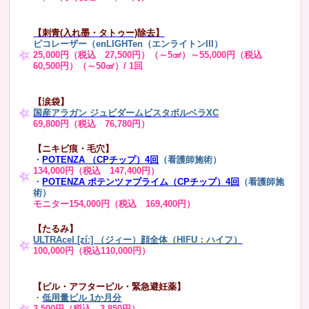
【刺青(入れ墨・タトゥー)除去】
ピコレーザー（enLIGHTen（エンライトンIII）
25,000円（税込 27,500円）（～5㎠）～55,000円（税込
60,500円）（～50㎠）/ 1回
【涙袋】
国産アラガン ジュビダームビスタボルベラXC
69,800円（税込 76,780円）
【ニキビ痕・毛穴】
・
POTENZA （CPチップ）4回
（看護師施術）
134,000円（税込 147,400円）
・
POTENZA ポテンツァプライム（CPチップ）4回
（看護師施
術）
モニター154,000円（税込 169,400円）
【たるみ】
ULTRAcel [zíː] （ジィー）顔全体（HIFU：ハイフ）
100,000円（税込110,000円）
【ピル・アフターピル・緊急避妊薬】
・
低用量ピル 1か月分
3,500円（税込 3,850円）