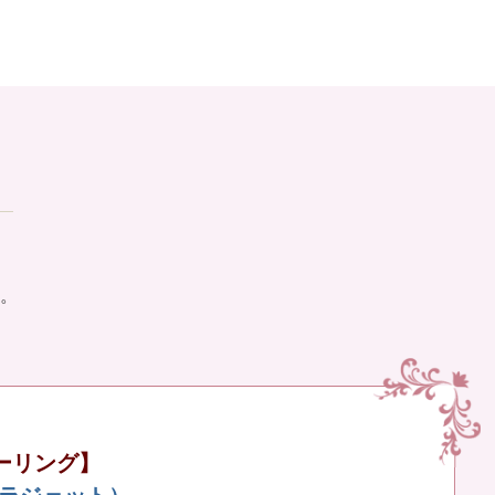
。
ーリング】