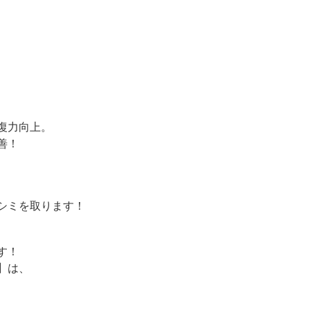
！
復力向上。
善！
シミを取ります！
す！
】は、