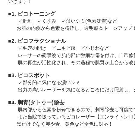
いきます！
■
1.
ピコトーニング
✓肝斑 ✓くすみ ✓薄いシミ
(
色素沈着
)
など
お肌の内側から色素を粉砕し、透明感＆トーンアップ
■
2.
ピコフラクショナル
✓毛穴の開き ✓ニキビ痕 ✓小じわなど
レーザーの衝撃波で肌内部に微細な傷を付け、自己修
肌の再生が活性化され、その過程で肌質が土台から改
■
3.
ピコスポット
✓部分的に気になる濃いシミ
出力の高いレーザーを気になるところにだけ照射し、
■
4.
刺青
(
タトゥー
)
除去
肌内部から色素を粉砕できるので、刺青除去も可能で
また当院で扱っているピコレーザー【エンライトンⅢ
黒だけでなく赤や青、黄色など全色に対応！