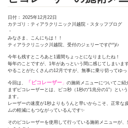
日付：
2025年12月22日
カテゴリ：
ティアラクリニック川越院・スタッフブログ
・
みなさま、こんにちは！！
ティアラクリニック川越院、受付のジェリーです
(^^)/
♪
今年も残すところあと
1
週間ちょっとになりましたね！
毎年のことですが、
1
年があっという間に感じてしまいま
やることがたくさんの
12
月ですが、無事に乗り切ってゆっ
「ピコレーザー
今回は、
」
の施術メニューについてご紹
まずピコレーザーとは、ピコ秒（
1
秒の“
1
兆分の
1
”）とい
ます。
レーザーの速度が
1
秒よりもうんと早いからこそ、正常な
ムの軽減にもつながっているんです✨
そのピコレーザーを使用して行っている施術メニューが、