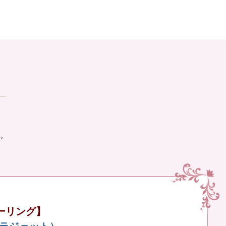
。
ーリング】